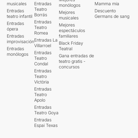
musicales
Entradas
Mamma mia
monólogos
Teatro
Entradas
Descuento
Mejores
Borrás
teatro infantil
Germans de sang
musicales
Entradas
Entradas
Mejores
Teatro
ópera
espectáculos
Romea
Entradas
familiares
Entradas La
improvisación
Black Friday
Villarroel
Entradas
Teatral
Entradas
monólogos
Gana entradas de
Teatro
teatro gratis -
Condal
concursos
Entradas
Teatro
Victòria
Entradas
Teatro
Apolo
Entradas
Teatro Goya
Entradas
Espai Texas