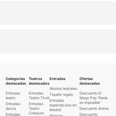
Categorías
Teatros
Entradas
Ofertas
destacadas
destacados
destacadas
Abonos teatrales
Entradas
Entradas
Descuento El
Tiquets regalo
teatro
Teatro Tívoli
Mago Pop 'Nada
Entradas
es imposible'
Entradas
Entradas
espectáculos en
danza
Teatro
Descuento Ànima
Madrid
Coliseum
Entradas
Descuento
Mejores