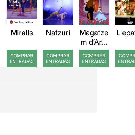
Miralls
Natzuri
Magatze
Llepaf
m d’Ars:
La Bella i
COMPRAR
COMPRAR
COMPRAR
COMP
la Bèstia
ENTRADAS
ENTRADAS
ENTRADAS
ENTRA