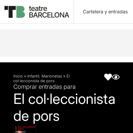
Cartelera y entradas
Descripción
Ficha artística
Fotos y vídeos
Inicio
»
Infantil
,
Marionetas
»
El
col·leccionista de pors
Comprar entradas para
El col·leccionista
de pors