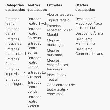
Categorías
Teatros
Entradas
Ofertas
destacadas
destacados
destacadas
Abonos teatrales
Entradas
Entradas
Descuento El
Tiquets regalo
teatro
Teatro Tívoli
Mago Pop 'Nada
Entradas
es imposible'
Entradas
Entradas
espectáculos en
danza
Teatro
Descuento Ànima
Madrid
Coliseum
Entradas
Descuento
Mejores
musicales
Entradas
Mamma mia
monólogos
Teatro
Entradas
Descuento
Mejores
Borrás
teatro infantil
Germans de sang
musicales
Entradas
Entradas
Mejores
Teatro
ópera
espectáculos
Romea
Entradas
familiares
Entradas La
improvisación
Black Friday
Villarroel
Entradas
Teatral
Entradas
monólogos
Gana entradas de
Teatro
teatro gratis -
Condal
concursos
Entradas
Teatro
Victòria