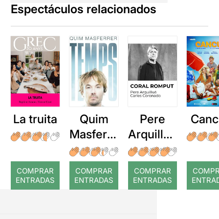
Espectáculos relacionados
La truita
Quim
Pere
Canc
Masferre
Arquillué
r: Temps
: Coral
romput
COMPRAR
COMPRAR
COMPRAR
COMP
ENTRADAS
ENTRADAS
ENTRADAS
ENTRA