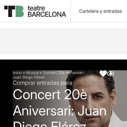
Cartelera y entradas
Descripción
Ficha artística
Inicio
»
Música
»
Concert 20è Aniversari:
Juan Diego Flórez
Comprar entradas para
Concert 20è
Aniversari: Juan
Diego Flórez