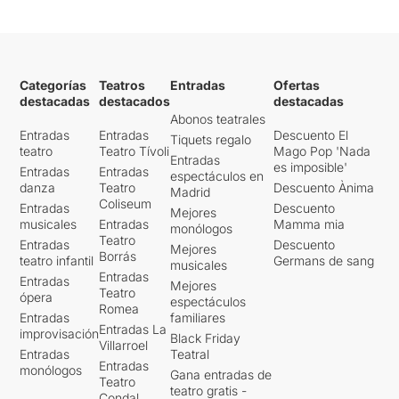
Categorías
Teatros
Entradas
Ofertas
destacadas
destacados
destacadas
Abonos teatrales
Entradas
Entradas
Descuento El
Tiquets regalo
teatro
Teatro Tívoli
Mago Pop 'Nada
Entradas
es imposible'
Entradas
Entradas
espectáculos en
danza
Teatro
Descuento Ànima
Madrid
Coliseum
Entradas
Descuento
Mejores
musicales
Entradas
Mamma mia
monólogos
Teatro
Entradas
Descuento
Mejores
Borrás
teatro infantil
Germans de sang
musicales
Entradas
Entradas
Mejores
Teatro
ópera
espectáculos
Romea
Entradas
familiares
Entradas La
improvisación
Black Friday
Villarroel
Entradas
Teatral
Entradas
monólogos
Gana entradas de
Teatro
teatro gratis -
Condal