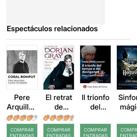
Espectáculos relacionados
Pere
El retrat
Il trionfo
Sinfo
Arquillué
de
del
mági
: Coral
Dorian
tempo e
de
romput
Gray
del
Hogw
COMPRAR
COMPRAR
COMPRAR
COMP
disingan
s
ENTRADAS
ENTRADAS
ENTRADAS
ENTRA