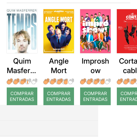
Quim
Angle
Improsh
Corta
Masferre
Mort
ow
cab
r: Temps
roj
COMPRAR
COMPRAR
COMPRAR
COMP
ENTRADAS
ENTRADAS
ENTRADAS
ENTRA