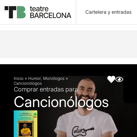
Cartelera y entradas
Descripción
Ficha artística
Inicio
»
Humor
,
Monólogos
»
Cancionólogos
Comprar entradas para
Cancionólogos