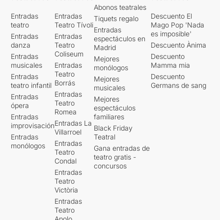
Abonos teatrales
Entradas
Entradas
Descuento El
Tiquets regalo
teatro
Teatro Tívoli
Mago Pop 'Nada
Entradas
es imposible'
Entradas
Entradas
espectáculos en
danza
Teatro
Descuento Ànima
Madrid
Coliseum
Entradas
Descuento
Mejores
musicales
Entradas
Mamma mia
monólogos
Teatro
Entradas
Descuento
Mejores
Borrás
teatro infantil
Germans de sang
musicales
Entradas
Entradas
Mejores
Teatro
ópera
espectáculos
Romea
Entradas
familiares
Entradas La
improvisación
Black Friday
Villarroel
Entradas
Teatral
Entradas
monólogos
Gana entradas de
Teatro
teatro gratis -
Condal
concursos
Entradas
Teatro
Victòria
Entradas
Teatro
Apolo