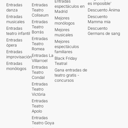
Entradas
es imposible'
Entradas
Entradas
espectáculos en
danza
Teatro
Descuento Ànima
Madrid
Coliseum
Entradas
Descuento
Mejores
musicales
Entradas
Mamma mia
monólogos
Teatro
Entradas
Descuento
Mejores
Borrás
teatro infantil
Germans de sang
musicales
Entradas
Entradas
Mejores
Teatro
ópera
espectáculos
Romea
Entradas
familiares
Entradas La
improvisación
Black Friday
Villarroel
Entradas
Teatral
Entradas
monólogos
Gana entradas de
Teatro
teatro gratis -
Condal
concursos
Entradas
Teatro
Victòria
Entradas
Teatro
Apolo
Entradas
Teatro Goya