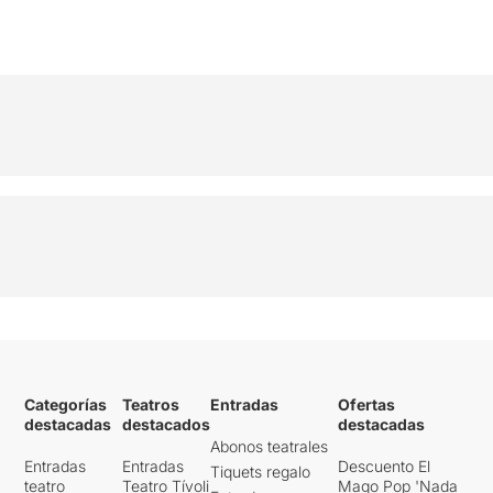
Categorías
Teatros
Entradas
Ofertas
destacadas
destacados
destacadas
Abonos teatrales
Entradas
Entradas
Descuento El
Tiquets regalo
teatro
Teatro Tívoli
Mago Pop 'Nada