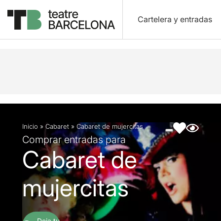
Cartelera y entradas
Descripción
Ficha artística
Fotos y vídeos
Inicio
»
Cabaret
»
Cabaret de mujercitas
Comprar entradas para
Cabaret de
mujercitas
Deja tu