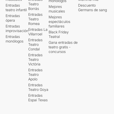
monólogos
Teatro
Entradas
Descuento
Mejores
Borrás
teatro infantil
Germans de sang
musicales
Entradas
Entradas
Mejores
Teatro
ópera
espectáculos
Romea
Entradas
familiares
Entradas La
improvisación
Black Friday
Villarroel
Entradas
Teatral
Entradas
monólogos
Gana entradas de
Teatro
teatro gratis -
Condal
concursos
Entradas
Teatro
Victòria
Entradas
Teatro
Apolo
Entradas
Teatro Goya
Entradas
Espai Texas