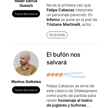
Roser Garcia
No es la primera vez que
Guasch
Felipe Cabezas
interpreta
Teatre Barcelona
un personaje parecido. En
Inferno
se pone en la piel de
Tristano Martinelli
, actor
italiano que creó el
Arlecchino
en Paris a finales
15/12/2018
del
cinquecento.
Es el quinto monólogo de
Felipe Cabezas, actor y
director chileno residente en
El bufón nos
Barcelona. Ha
salvará
experimentado en muchos
ámbitos del teatro y de la
interpretación, cine
Opinión
verificada
(cortometrajes),
Markos Goikolea
escenografía, creación de
Felipe Cabezas se sirve de
máscaras de commedia,
Teatre Barcelona
este clásico de Shakespeare
atrezzo y formación de
como punto de partida para
aficionados y profesionales
rendir
homenaje al teatro
del mundo del teatro.
de juglares y bufones
.
Todo este bagaje se