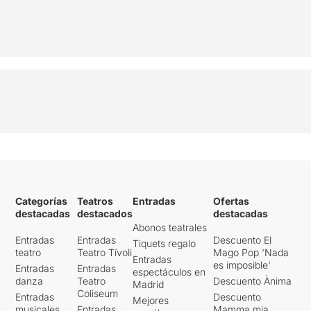
Categorías
Teatros
Entradas
Ofertas
destacadas
destacados
destacadas
Abonos teatrales
Entradas
Entradas
Descuento El
Tiquets regalo
teatro
Teatro Tívoli
Mago Pop 'Nada
Entradas
es imposible'
Entradas
Entradas
espectáculos en
danza
Teatro
Descuento Ànima
Madrid
Coliseum
Entradas
Descuento
Mejores
musicales
Entradas
Mamma mia