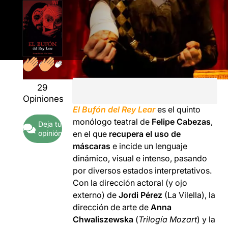
29
Opiniones
El Bufón del Rey Lear
es el quinto
monólogo teatral de
Felipe Cabezas
,
Deja tu
opinión
en el que
recupera el uso de
máscaras
e incide un lenguaje
dinámico, visual e intenso, pasando
por diversos estados interpretativos.
Con la dirección actoral (y ojo
externo) de
Jordi Pérez
(La Vilella), la
dirección de arte de
Anna
Chwaliszewska
(
Trilogía Mozart
) y la