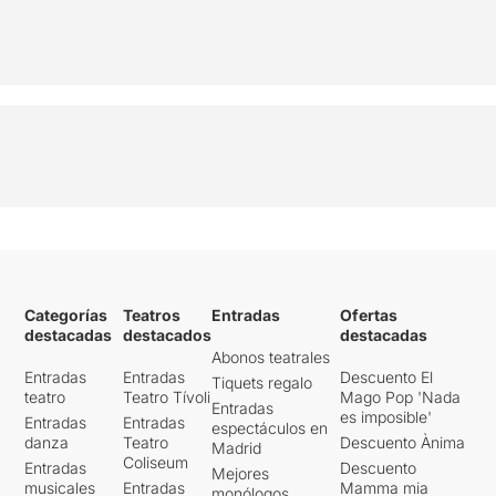
Categorías
Teatros
Entradas
Ofertas
destacadas
destacados
destacadas
Abonos teatrales
Entradas
Entradas
Descuento El
Tiquets regalo
teatro
Teatro Tívoli
Mago Pop 'Nada
Entradas
es imposible'
Entradas
Entradas
espectáculos en
danza
Teatro
Descuento Ànima
Madrid
Coliseum
Entradas
Descuento
Mejores
musicales
Entradas
Mamma mia
monólogos