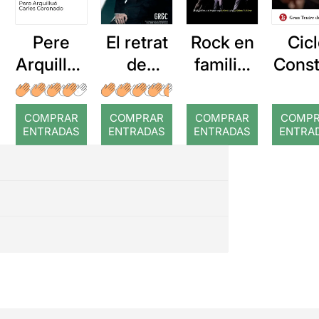
Pere
El retrat
Rock en
Cic
Arquillué
de
familia:
Const
: Coral
Dorian
Amazing
acio
romput
Gray
Michael
Conc
COMPRAR
COMPRAR
COMPRAR
COMP
Jackson
de
ENTRADAS
ENTRADAS
ENTRADAS
ENTRA
camb
II