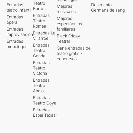
Teatro
Entradas
Descuento
Mejores
Borrás
teatro infantil
Germans de sang
musicales
Entradas
Entradas
Mejores
Teatro
ópera
espectáculos
Romea
Entradas
familiares
Entradas La
improvisación
Black Friday
Villarroel
Entradas
Teatral
Entradas
monólogos
Gana entradas de
Teatro
teatro gratis -
Condal
concursos
Entradas
Teatro
Victòria
Entradas
Teatro
Apolo
Entradas
Teatro Goya
Entradas
Espai Texas