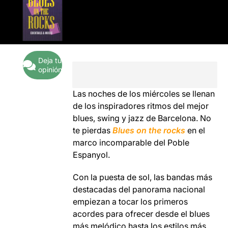
Deja tu
opinión
Las noches de los miércoles se llenan
de los inspiradores ritmos del mejor
blues, swing y jazz
de
Barcelona.
No
te pierdas
Blues on the rocks
en el
marco incomparable del
Poble
Espanyol.
Con la puesta de sol, las bandas más
destacadas del panorama nacional
empiezan a tocar los primeros
acordes para ofrecer desde el blues
más melódico hasta los estilos más