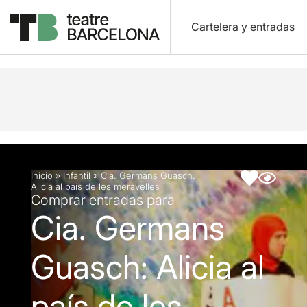
Cartelera y entradas
Descripción
Ficha artística
Inicio
»
Infantil
»
Cia. Germans Guasch:
Alicia al país de les meravelles
Comprar entradas para
Cia. Germans
Guasch: Alicia al
país de les