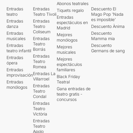
Abonos teatrales
Entradas
Entradas
Descuento El
Tiquets regalo
teatro
Teatro Tívoli
Mago Pop 'Nada
Entradas
es imposible'
Entradas
Entradas
espectáculos en
danza
Teatro
Descuento Ànima
Madrid
Coliseum
Entradas
Descuento
Mejores
musicales
Entradas
Mamma mia
monólogos
Teatro
Entradas
Descuento
Mejores
Borrás
teatro infantil
Germans de sang
musicales
Entradas
Entradas
Mejores
Teatro
ópera
espectáculos
Romea
Entradas
familiares
Entradas La
improvisación
Black Friday
Villarroel
Entradas
Teatral
Entradas
monólogos
Gana entradas de
Teatro
teatro gratis -
Condal
concursos
Entradas
Teatro
Victòria
Entradas
Teatro
Apolo