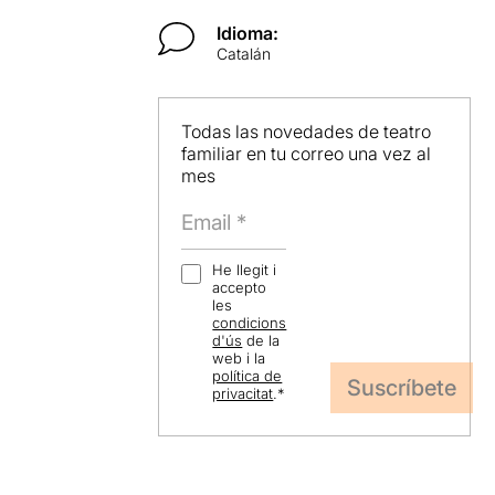
Idioma:
Catalán
Todas las novedades de teatro
familiar en tu correo una vez al
mes
He llegit i
accepto
les
condicions
d'ús
de la
web i la
política de
privacitat
.
*