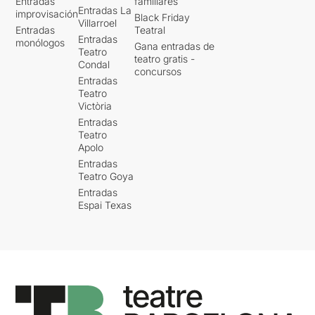
Entradas
familiares
Entradas La
improvisación
Black Friday
Villarroel
Entradas
Teatral
Entradas
monólogos
Gana entradas de
Teatro
teatro gratis -
Condal
concursos
Entradas
Teatro
Victòria
Entradas
Teatro
Apolo
Entradas
Teatro Goya
Entradas
Espai Texas