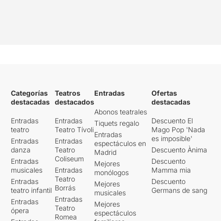
Categorías
Teatros
Entradas
Ofertas
destacadas
destacados
destacadas
Abonos teatrales
Entradas
Entradas
Descuento El
Tiquets regalo
teatro
Teatro Tívoli
Mago Pop 'Nada
Entradas
es imposible'
Entradas
Entradas
espectáculos en
danza
Teatro
Descuento Ànima
Madrid
Coliseum
Entradas
Descuento
Mejores
musicales
Entradas
Mamma mia
monólogos
Teatro
Entradas
Descuento
Mejores
Borrás
teatro infantil
Germans de sang
musicales
Entradas
Entradas
Mejores
Teatro
ópera
espectáculos
Romea