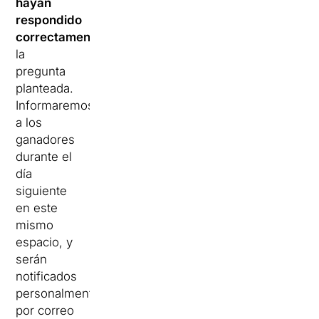
hayan
respondido
correctamente
la
pregunta
planteada.
Informaremos
a los
ganadores
durante el
día
siguiente
en este
mismo
espacio, y
serán
notificados
personalmente
por correo