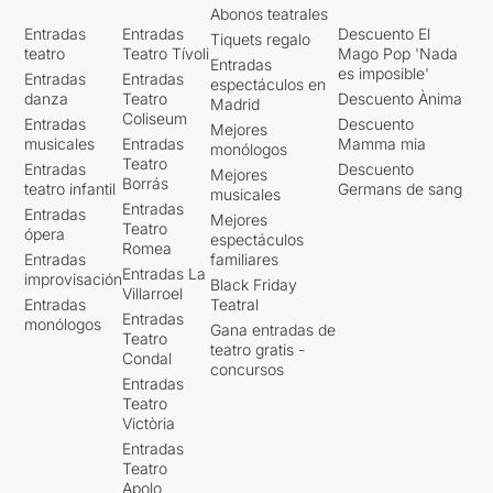
Abonos teatrales
Entradas
Entradas
Descuento El
Tiquets regalo
teatro
Teatro Tívoli
Mago Pop 'Nada
Entradas
es imposible'
Entradas
Entradas
espectáculos en
danza
Teatro
Descuento Ànima
Madrid
Coliseum
Entradas
Descuento
Mejores
musicales
Entradas
Mamma mia
monólogos
Teatro
Entradas
Descuento
Mejores
Borrás
teatro infantil
Germans de sang
musicales
Entradas
Entradas
Mejores
Teatro
ópera
espectáculos
Romea
Entradas
familiares
Entradas La
improvisación
Black Friday
Villarroel
Entradas
Teatral
Entradas
monólogos
Gana entradas de
Teatro
teatro gratis -
Condal
concursos
Entradas
Teatro
Victòria
Entradas
Teatro
Apolo