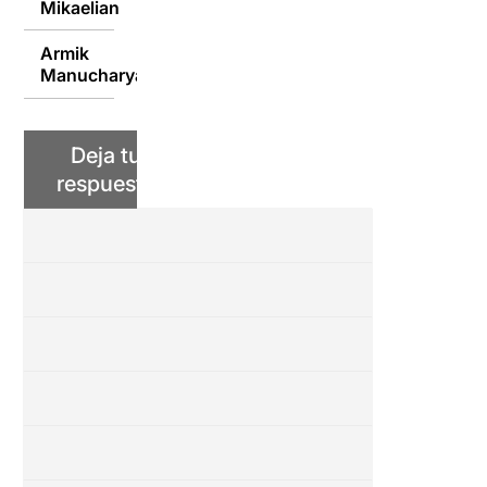
Mikaelian
Armik
10/03/2016
Manucharyan
Deja tu
respuesta