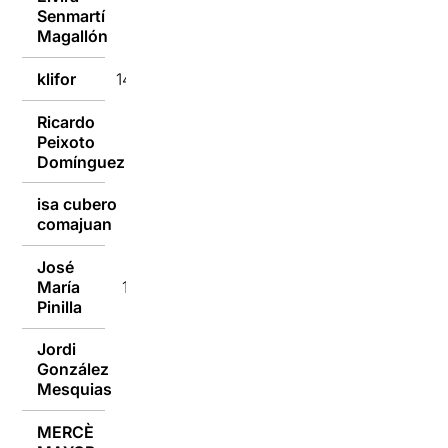
Senmartí
14/03/2016
Magallón
klifor
14/03/2016
Ricardo
Peixoto
14/03/2016
Domínguez
isa cubero
14/03/2016
comajuan
José
María
14/03/2016
Pinilla
Jordi
González
14/03/2016
Mesquias
MERCÈ
14/03/2016