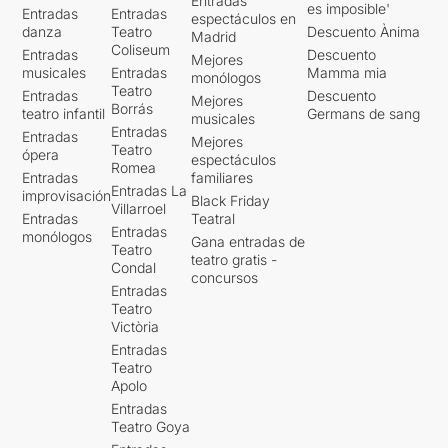
Entradas
es imposible'
Entradas
Entradas
espectáculos en
danza
Teatro
Descuento Ànima
Madrid
Coliseum
Entradas
Descuento
Mejores
musicales
Entradas
Mamma mia
monólogos
Teatro
Entradas
Descuento
Mejores
Borrás
teatro infantil
Germans de sang
musicales
Entradas
Entradas
Mejores
Teatro
ópera
espectáculos
Romea
Entradas
familiares
Entradas La
improvisación
Black Friday
Villarroel
Entradas
Teatral
Entradas
monólogos
Gana entradas de
Teatro
teatro gratis -
Condal
concursos
Entradas
Teatro
Victòria
Entradas
Teatro
Apolo
Entradas
Teatro Goya