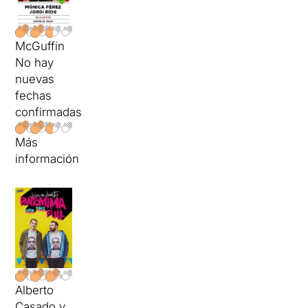
McGuffin
No hay
nuevas
fechas
confirmadas
Más
información
Alberto
Casado y