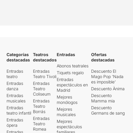
Categorías
Teatros
Entradas
Ofertas
destacadas
destacados
destacadas
Abonos teatrales
Entradas
Entradas
Descuento El
Tiquets regalo
teatro
Teatro Tívoli
Mago Pop 'Nada
Entradas
es imposible'
Entradas
Entradas
espectáculos en
danza
Teatro
Descuento Ànima
Madrid
Coliseum
Entradas
Descuento
Mejores
musicales
Entradas
Mamma mia
monólogos
Teatro
Entradas
Descuento
Mejores
Borrás
teatro infantil
Germans de sang
musicales
Entradas
Entradas
Mejores
Teatro
ópera
espectáculos
Romea
Entradas
familiares