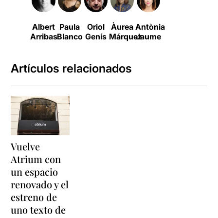
Albert
Paula
Oriol
Àurea
Antònia
Arribas
Blanco
Genís
Márquez
Jaume
Artículos relacionados
Vuelve
Atrium con
un espacio
renovado y el
estreno de
uno texto de