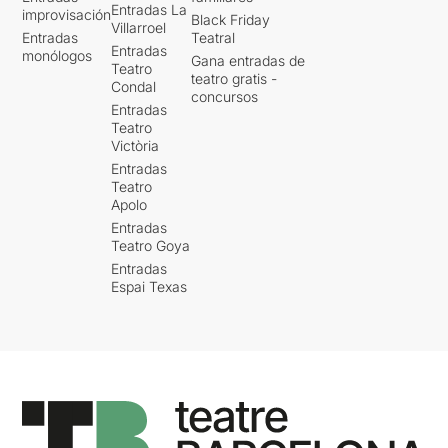
Entradas La
improvisación
Black Friday
Villarroel
Entradas
Teatral
Entradas
monólogos
Gana entradas de
Teatro
teatro gratis -
Condal
concursos
Entradas
Teatro
Victòria
Entradas
Teatro
Apolo
Entradas
Teatro Goya
Entradas
Espai Texas