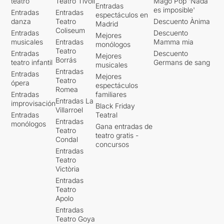
teatro
Teatro Tívoli
Mago Pop 'Nada
Entradas
es imposible'
Entradas
Entradas
espectáculos en
danza
Teatro
Descuento Ànima
Madrid
Coliseum
Entradas
Descuento
Mejores
musicales
Entradas
Mamma mia
monólogos
Teatro
Entradas
Descuento
Mejores
Borrás
teatro infantil
Germans de sang
musicales
Entradas
Entradas
Mejores
Teatro
ópera
espectáculos
Romea
Entradas
familiares
Entradas La
improvisación
Black Friday
Villarroel
Entradas
Teatral
Entradas
monólogos
Gana entradas de
Teatro
teatro gratis -
Condal
concursos
Entradas
Teatro
Victòria
Entradas
Teatro
Apolo
Entradas
Teatro Goya