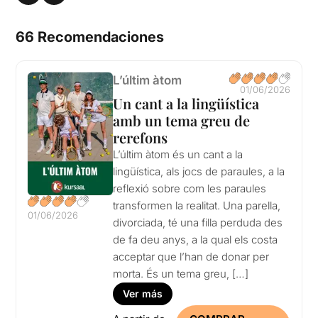
66 Recomendaciones
L’últim àtom
01/06/2026
Un cant a la lingüística
amb un tema greu de
rerefons
L’últim àtom és un cant a la
lingüística, als jocs de paraules, a la
reflexió sobre com les paraules
transformen la realitat. Una parella,
01/06/2026
divorciada, té una filla perduda des
de fa deu anys, a la qual els costa
acceptar que l’han de donar per
morta. És un tema greu, […]
Ver más