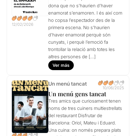
dona que no s’haurien d’haver
enamorat s’enamoren. I és així com
ho copsa l’espectador des de la
12/02/2026
primera escena. No s’haurien
d’haver enamorat perquè són
cunyats, i perquè l’emoció fa
trontollar la relació amb totes les
altres persones de […]
Ver más
Un menú tancat
10/06/2025
Un menú gens tancat
Tres amics que curiosament tenen
noms de tres cuiners multiestrellats
del restaurant Disfrutar de
Barcelona: Oriol, Mateu i Eduard.
Una cuina: on només prepara plats