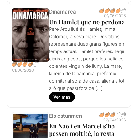
Dinamarca
01/06/2026
Un Hamlet que no perdona
Pere Arquillué és Hamlet; Imma
Colomer, la seva mare. Dos titans
representant dues grans figures en
temps actual. Hamlet prefereix llegir
diaris anglesos, perquè les notícies
dolentes vinguin de lluny. La mare,
01/06/2026
la reina de Dinamarca, prefereix
dormitar al sofà de casa, aliena a tot
allò que passi fora de […]
Ver más
Els estunmen
22/04/2026
En Nao i en Marcel s’ho
passen molt bé, la resta