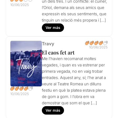
un dels tres. I un conflicte: el cuiner,
10/06/2025
l’Oriol, demana als seus amics que
expressin els seus sentiments, que
tinguin un relació més propera i […]
Ver más
Travy
10/06/2025
El caos fet art
Me l’havien recomanat moltes
vegades, i quan es va estrenar per
primera vegada, no en vaig trobar
entrades. Aquest any, sí; l’he anat a
veure al Teatre Romea un dilluns
festiu en què la platea estava plena
10/06/2025
de gom a gom. I l’obra em va
demostrar que som el que […]
Ver más