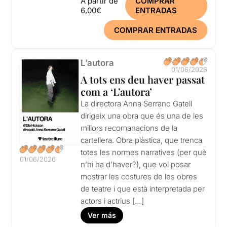
A partir de
COMPRAR
6,00€
ENTRADAS
COMPRAR ENTRADAS
L’autora
01/06/2026
A tots ens deu haver passat
com a ‘L’autora’
La directora Anna Serrano Gatell
dirigeix una obra que és una de les
millors recomanacions de la
cartellera. Obra plàstica, que trenca
totes les normes narratives (per què
01/06/2026
n’hi ha d’haver?), que vol posar
mostrar les costures de les obres
de teatre i que està interpretada per
actors i actrius […]
Ver más