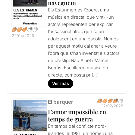
naveguem
Els Estunmen és l’òpera, amb
música en directa, que vint-i-un
actors representen per explicar
l’assassinat atroç que fa un
22/04/2026
adolescent en una escola. Només
per aquest motiu cal anar a veure
l’obra que s’han inventat els actors
de prestigi Nao Albet i Marcel
Borràs. Escoltareu música en
directe, composta pr […]
Ver más
El barquer
12/02/2026
L’amor impossible en
temps de guerra
En temps del conflicte nord-
irlandès, el 1981, un home i una