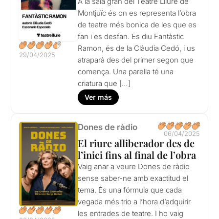
A la sala gran del Teatre Lliure de
Montjuïc és on es representa l’obra
de teatre més bonica de les que es
fan i es desfan. Es diu Fantàstic
Ramon, és de la Clàudia Cedó, i us
29/04/2025
atraparà des del primer segon que
comença. Una parella té una
criatura que […]
Ver más
Dones de ràdio
06/04/2025
El riure alliberador des de
l’inici fins al final de l’obra
Vaig anar a veure Dones de ràdio
sense saber-ne amb exactitud el
tema. És una fórmula que cada
vegada més trio a l’hora d’adquirir
les entrades de teatre. I ho vaig