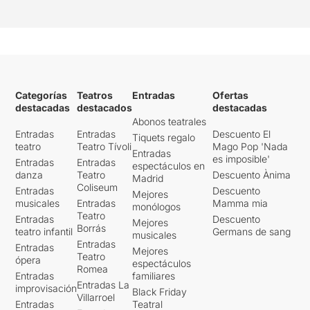
Categorías
Teatros
Entradas
Ofertas
destacadas
destacados
destacadas
Abonos teatrales
Entradas
Entradas
Descuento El
Tiquets regalo
teatro
Teatro Tívoli
Mago Pop 'Nada
Entradas
es imposible'
Entradas
Entradas
espectáculos en
danza
Teatro
Descuento Ànima
Madrid
Coliseum
Entradas
Descuento
Mejores
musicales
Entradas
Mamma mia
monólogos
Teatro
Entradas
Descuento
Mejores
Borrás
teatro infantil
Germans de sang
musicales
Entradas
Entradas
Mejores
Teatro
ópera
espectáculos
Romea
Entradas
familiares
Entradas La
improvisación
Black Friday
Villarroel
Entradas
Teatral