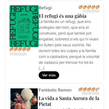
Refugi
17/05/2025
El refugi és una gàbia
La família és un refugi, que ens
protegeix del món, que ens el
construeix, però que també pot
engabiar, sobretot si els qui hi viuen
no lluiten pels seus somnis. No
donem totes les culpes a la família
17/05/2025
com a castradora, perquè la voluntat
de cadascú per trencar-ho tot és
[…]
Ver más
Fantàstic Ramon
29/04/2025
La vida a Santa Aurora de la
Pietat