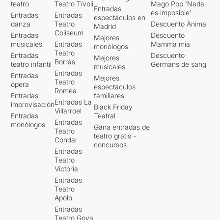
teatro
Teatro Tívoli
Mago Pop 'Nada
Entradas
es imposible'
Entradas
Entradas
espectáculos en
danza
Teatro
Descuento Ànima
Madrid
Coliseum
Entradas
Descuento
Mejores
musicales
Entradas
Mamma mia
monólogos
Teatro
Entradas
Descuento
Mejores
Borrás
teatro infantil
Germans de sang
musicales
Entradas
Entradas
Mejores
Teatro
ópera
espectáculos
Romea
Entradas
familiares
Entradas La
improvisación
Black Friday
Villarroel
Entradas
Teatral
Entradas
monólogos
Gana entradas de
Teatro
teatro gratis -
Condal
concursos
Entradas
Teatro
Victòria
Entradas
Teatro
Apolo
Entradas
Teatro Goya