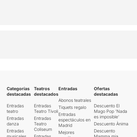
Categorías
Teatros
Entradas
Ofertas
destacadas
destacados
destacadas
Abonos teatrales
Entradas
Entradas
Descuento El
Tiquets regalo
teatro
Teatro Tívoli
Mago Pop 'Nada
Entradas
es imposible'
Entradas
Entradas
espectáculos en
danza
Teatro
Descuento Ànima
Madrid
Coliseum
Entradas
Descuento
Mejores
musicales
Entradas
Mamma mia