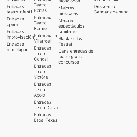
monólogos
Teatro
Entradas
Descuento
Mejores
Borrás
teatro infantil
Germans de sang
musicales
Entradas
Entradas
Mejores
Teatro
ópera
espectáculos
Romea
Entradas
familiares
Entradas La
improvisación
Black Friday
Villarroel
Entradas
Teatral
Entradas
monólogos
Gana entradas de
Teatro
teatro gratis -
Condal
concursos
Entradas
Teatro
Victòria
Entradas
Teatro
Apolo
Entradas
Teatro Goya
Entradas
Espai Texas