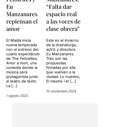
Eu
“Falta dar
Manzanares
espacio real
repiensan el
a las voces de
amor
clase obrera”
El Maldà inicia
Este es el invierno
nueva temporada
de la dramaturga,
con el estreno del
actriz y directora
cuarto espectáculo
Eu Manzanares.
de The Feliuettes,
Tres son las
Amor a mort, una
propuestas
comedia donde la
firmadas por ella
música será
que vuelven a la
protagonista junto
ciudad: Lo nuestro,
al teatro de texto.
El mestre i el […]
La […]
15 noviembre 2024
1 agosto 2023