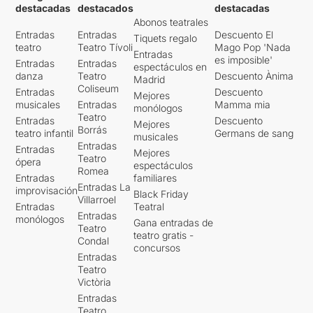
destacadas
destacados
destacadas
Abonos teatrales
Entradas
Entradas
Descuento El
Tiquets regalo
teatro
Teatro Tívoli
Mago Pop 'Nada
Entradas
es imposible'
Entradas
Entradas
espectáculos en
danza
Teatro
Descuento Ànima
Madrid
Coliseum
Entradas
Descuento
Mejores
musicales
Entradas
Mamma mia
monólogos
Teatro
Entradas
Descuento
Mejores
Borrás
teatro infantil
Germans de sang
musicales
Entradas
Entradas
Mejores
Teatro
ópera
espectáculos
Romea
Entradas
familiares
Entradas La
improvisación
Black Friday
Villarroel
Entradas
Teatral
Entradas
monólogos
Gana entradas de
Teatro
teatro gratis -
Condal
concursos
Entradas
Teatro
Victòria
Entradas
Teatro