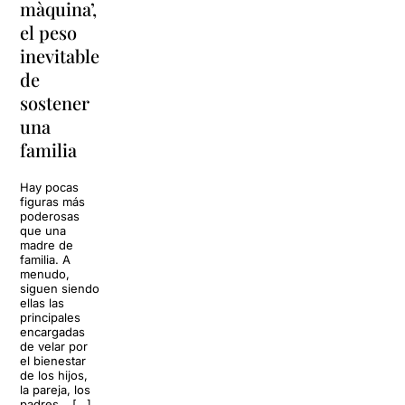
màquina’,
y
vacaciones
el peso
lágrimas'
en
inevitable
vuelve a
'Cancun'
de
Barcelona
para
sostener
replantear
La música
una
toda una
volverá a
familia
llenar la casa
vida
de los Von
Trapp.
Hay pocas
Sonrisas y
Sol, playa,
figuras más
lágrimas, uno
cócteles y un
poderosas
de los
resort
que una
grandes
paradisíaco. El
madre de
clásicos de la
escenario
familia. A
historia del
parece
menudo,
teatro musical,
perfecto para
siguen siendo
llegará al
desconectar de
ellas las
Teatre Apolo
la rutina, pero
principales
del […]
una
encargadas
conversación
de velar por
inoportuna
27 julio 2026
el bienestar
puede
de los hijos,
convertir unas
la pareja, los
vacaciones
padres… […]