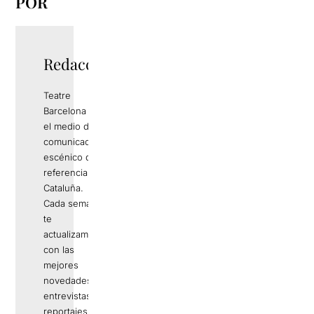
POR
Redacció
Teatre
Barcelona es
el medio de
comunicación
escénico de
referencia en
Cataluña.
Cada semana
te
actualizamos
con las
mejores
novedades,
entrevistas,
reportajes