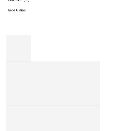
entre amigos
en una revisión
Hace 6 dias
completa […]
28 julio 2026