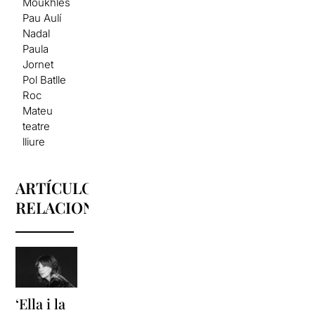
Moukhles
Pau Aulí
Nadal
Paula
Jornet
Pol Batlle
Roc
Mateu
teatre
lliure
ARTÍCULOS
RELACIONADOS
‘Ella i la
'Sonrisas
Unas