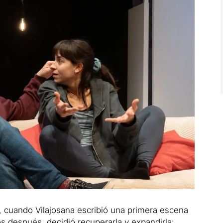
, cuando Vilajosana escribió una primera escena
 después, decidió recuperarla y expandirla: