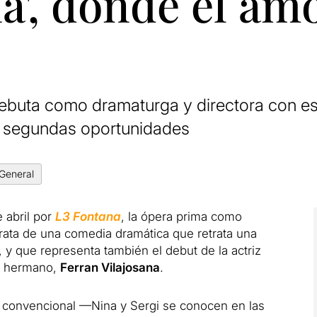
a', donde el amo
 debuta como dramaturga y directora con e
y segundas oportunidades
General
e abril por
L3 Fontana
, la ópera prima como
trata de una comedia dramática que retrata una
 y que representa también el debut de la actriz
su hermano,
Ferran Vilajosana
.
r convencional —Nina y Sergi se conocen en las