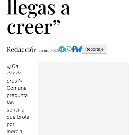
llegas a
creer”
Redacció
Reportaje
11 febrero 2020
«¿De
dónde
eres?»
Con una
pregunta
tan
sencilla,
que brota
por
inercia,