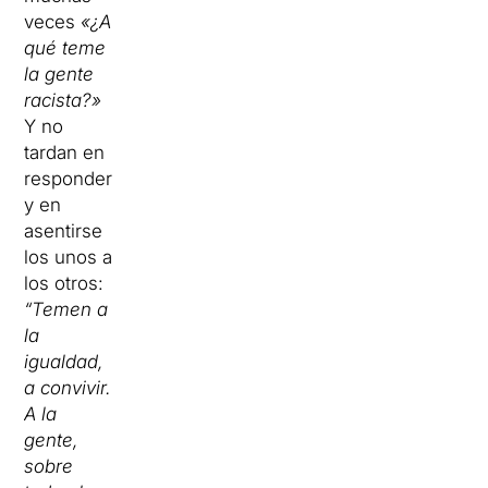
veces
«¿A
qué teme
la gente
racista?»
Y no
tardan en
responder
y en
asentirse
los unos a
los otros:
“Temen a
la
igualdad,
a convivir.
A la
gente,
sobre