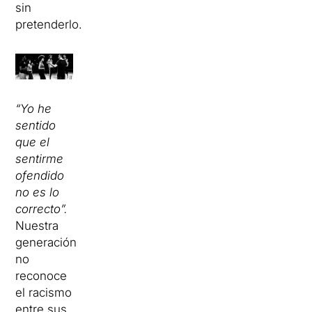
sin
pretenderlo.
“Yo he
sentido
que el
sentirme
ofendido
no es lo
correcto”.
Nuestra
generación
no
reconoce
el racismo
entre sus