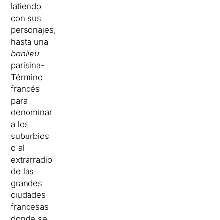
latiendo
con sus
personajes,
hasta una
banlieu
parisina-
Término
francés
para
denominar
a los
suburbios
o al
extrarradio
de las
grandes
ciudades
francesas
donde se