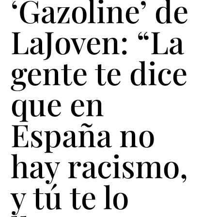
‘Gazoline’ de
LaJoven: “La
gente te dice
que en
España no
hay racismo,
y tú te lo