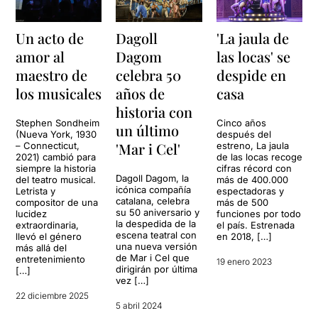
Un acto de
Dagoll
'La jaula de
amor al
Dagom
las locas' se
maestro de
celebra 50
despide en
los musicales
años de
casa
historia con
Stephen Sondheim
Cinco años
un último
(Nueva York, 1930
después del
'Mar i Cel'
– Connecticut,
estreno, La jaula
2021) cambió para
de las locas recoge
siempre la historia
cifras récord con
Dagoll Dagom, la
del teatro musical.
más de 400.000
icónica compañía
Letrista y
espectadoras y
catalana, celebra
compositor de una
más de 500
su 50 aniversario y
lucidez
funciones por todo
la despedida de la
extraordinaria,
el país. Estrenada
escena teatral con
llevó el género
en 2018, […]
una nueva versión
más allá del
de Mar i Cel que
entretenimiento
19 enero 2023
dirigirán por última
[…]
vez […]
22 diciembre 2025
5 abril 2024