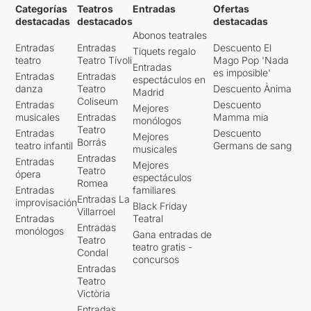
Categorías
Teatros
Entradas
Ofertas
destacadas
destacados
destacadas
Abonos teatrales
Entradas
Entradas
Descuento El
Tiquets regalo
teatro
Teatro Tívoli
Mago Pop 'Nada
Entradas
es imposible'
Entradas
Entradas
espectáculos en
danza
Teatro
Descuento Ànima
Madrid
Coliseum
Entradas
Descuento
Mejores
musicales
Entradas
Mamma mia
monólogos
Teatro
Entradas
Descuento
Mejores
Borrás
teatro infantil
Germans de sang
musicales
Entradas
Entradas
Mejores
Teatro
ópera
espectáculos
Romea
Entradas
familiares
Entradas La
improvisación
Black Friday
Villarroel
Entradas
Teatral
Entradas
monólogos
Gana entradas de
Teatro
teatro gratis -
Condal
concursos
Entradas
Teatro
Victòria
Entradas