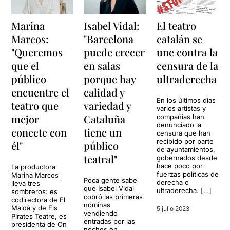
Marina
Isabel Vidal:
El teatro
Marcos:
"Barcelona
catalán se
"Queremos
puede crecer
une contra la
que el
en salas
censura de la
público
porque hay
ultraderecha
encuentre el
calidad y
En los últimos días
teatro que
variedad y
varios artistas y
mejor
Cataluña
compañías han
denunciado la
conecte con
tiene un
censura que han
recibido por parte
él"
público
de ayuntamientos,
teatral"
gobernados desde
hace poco por
La productora
fuerzas políticas de
Marina Marcos
Poca gente sabe
derecha o
lleva tres
que Isabel Vidal
ultraderecha. […]
sombreros: es
cobró las primeras
codirectora de El
nóminas
Maldà y de Els
5 julio 2023
vendiendo
Pirates Teatre, es
entradas por las
presidenta de On
noches en