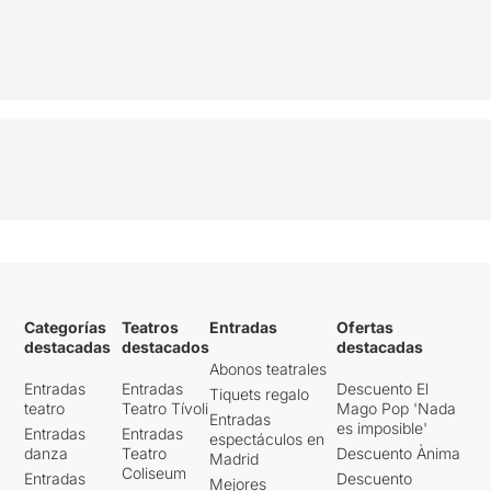
Categorías
Teatros
Entradas
Ofertas
destacadas
destacados
destacadas
Abonos teatrales
Entradas
Entradas
Descuento El
Tiquets regalo
teatro
Teatro Tívoli
Mago Pop 'Nada
Entradas
es imposible'
Entradas
Entradas
espectáculos en
danza
Teatro
Descuento Ànima
Madrid
Coliseum
Entradas
Descuento
Mejores