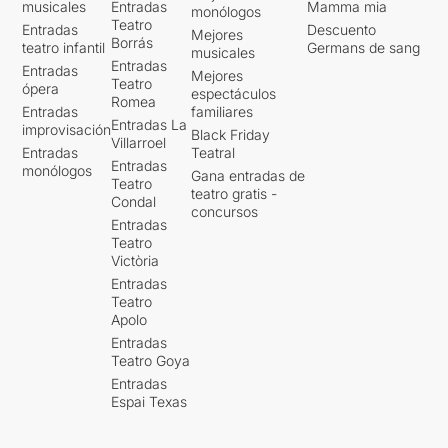
musicales
Entradas
Mamma mia
monólogos
Teatro
Entradas
Descuento
Mejores
Borrás
teatro infantil
Germans de sang
musicales
Entradas
Entradas
Mejores
Teatro
ópera
espectáculos
Romea
Entradas
familiares
Entradas La
improvisación
Black Friday
Villarroel
Entradas
Teatral
Entradas
monólogos
Gana entradas de
Teatro
teatro gratis -
Condal
concursos
Entradas
Teatro
Victòria
Entradas
Teatro
Apolo
Entradas
Teatro Goya
Entradas
Espai Texas