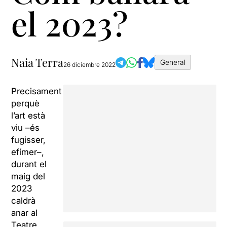
el 2023?
Naia Terra
General
26 diciembre 2022
Precisament
perquè
l’art està
viu –és
fugisser,
efímer–,
durant el
maig del
2023
caldrà
anar al
Teatre