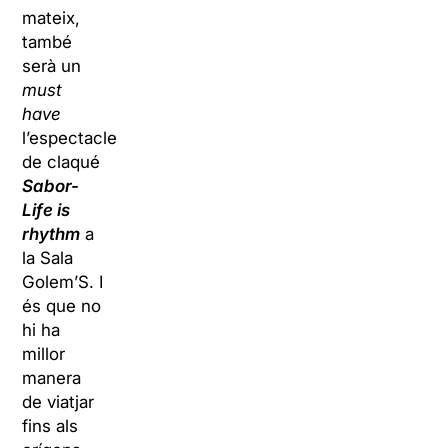
mateix,
també
serà un
must
have
l’espectacle
de claqué
Sabor-
Life is
rhythm
a
la Sala
Golem’S. I
és que no
hi ha
millor
manera
de viatjar
fins als