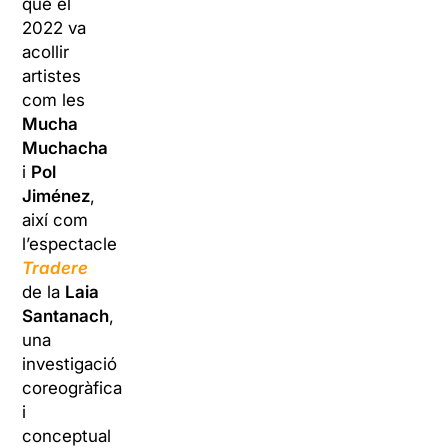
que el
2022 va
acollir
artistes
com les
Mucha
Muchacha
i
Pol
Jiménez
,
així com
l’espectacle
Tradere
de la
Laia
Santanach
,
una
investigació
coreogràfica
i
conceptual