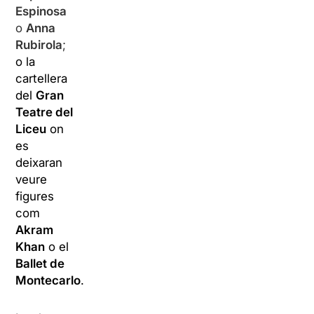
Espinosa
o
Anna
Rubirola
;
o la
cartellera
del
Gran
Teatre del
Liceu
on
es
deixaran
veure
figures
com
Akram
Khan
o el
Ballet de
Montecarlo
.