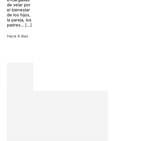
conversación
de velar por
inoportuna
27 julio 2026
el bienestar
puede
de los hijos,
convertir unas
la pareja, los
vacaciones
padres… […]
entre amigos
en una revisión
Hace 4 dias
completa […]
28 julio 2026