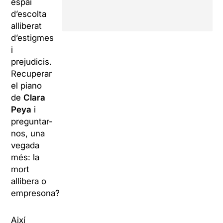
espai
d’escolta
alliberat
d’estigmes
i
prejudicis.
Recuperar
el piano
de
Clara
Peya
i
preguntar-
nos, una
vegada
més: la
mort
allibera o
empresona?
Així