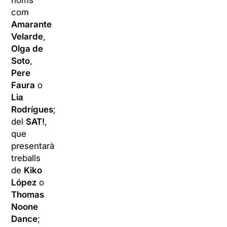
noms
com
Amarante
Velarde
,
Olga de
Soto
,
Pere
Faura
o
Lia
Rodrígues
;
d
el
SAT!
,
que
presentarà
treballs
de
Kiko
López
o
Thomas
Noone
Dance
;