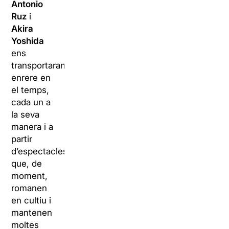
Antonio
Ruz
i
Akira
Yoshida
ens
transportaran
enrere en
el temps,
cada un a
la seva
manera i a
partir
d’espectacles
que, de
moment,
romanen
en cultiu i
mantenen
moltes