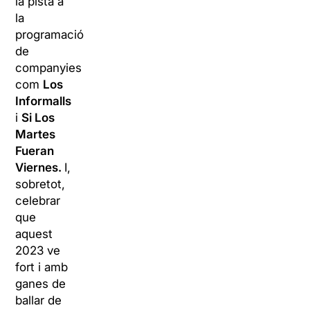
la pista a
la
programació
de
companyies
com
Los
Informalls
i
Si Los
Martes
Fueran
Viernes.
I,
sobretot,
celebrar
que
aquest
2023 ve
fort i amb
ganes de
ballar de