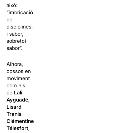
això:
“imbricació
de
disciplines,
i
sabor
,
sobretot
sabor”
.
Alhora,
cossos en
moviment
com els
de
Lali
Ayguadé
,
Lisard
Tranis
,
Clémentine
Télesfort
,