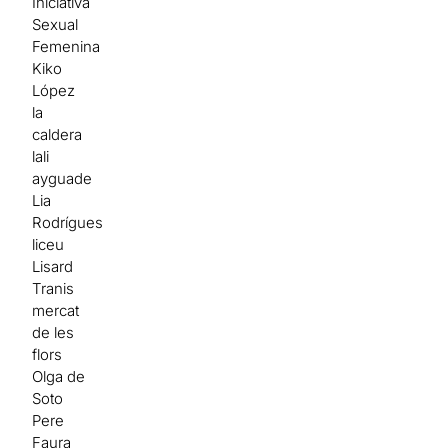
Iniciativa
Sexual
Femenina
Kiko
López
la
caldera
lali
ayguade
Lia
Rodrígues
liceu
Lisard
Tranis
mercat
de les
flors
Olga de
Soto
Pere
Faura