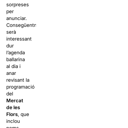
sorpreses
per
anunciar.
Consegüentment,
serà
interessant
dur
l’agenda
ballarina
al dia i
anar
revisant la
programació
del
Mercat
de les
Flors
, que
inclou