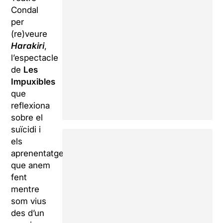
Condal
per
(re)veure
Harakiri
,
l’espectacle
de
Les
Impuxibles
que
reflexiona
sobre el
suïcidi i
els
aprenentatges
que anem
fent
mentre
som vius
des d’un