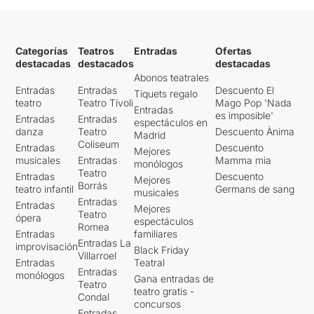
Categorías
Teatros
Entradas
Ofertas
destacadas
destacados
destacadas
Abonos teatrales
Entradas
Entradas
Descuento El
Tiquets regalo
teatro
Teatro Tívoli
Mago Pop 'Nada
Entradas
es imposible'
Entradas
Entradas
espectáculos en
danza
Teatro
Descuento Ànima
Madrid
Coliseum
Entradas
Descuento
Mejores
musicales
Entradas
Mamma mia
monólogos
Teatro
Entradas
Descuento
Mejores
Borrás
teatro infantil
Germans de sang
musicales
Entradas
Entradas
Mejores
Teatro
ópera
espectáculos
Romea
Entradas
familiares
Entradas La
improvisación
Black Friday
Villarroel
Entradas
Teatral
Entradas
monólogos
Gana entradas de
Teatro
teatro gratis -
Condal
concursos
Entradas