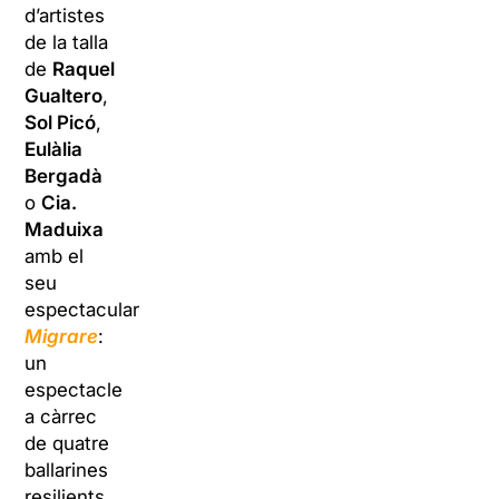
d’artistes
de la talla
de
Raquel
Gualtero
,
Sol Picó
,
Eulàlia
Bergadà
o
Cia.
Maduixa
amb el
seu
espectacular
Migrare
:
un
espectacle
a càrrec
de quatre
ballarines
resilients