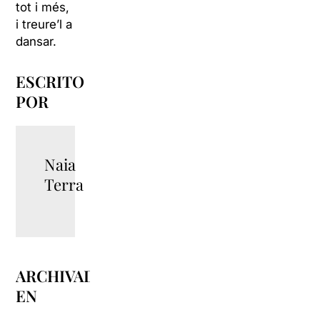
tot i més,
i treure’l a
dansar.
ESCRITO
POR
Naia
Terra
ARCHIVADO
EN