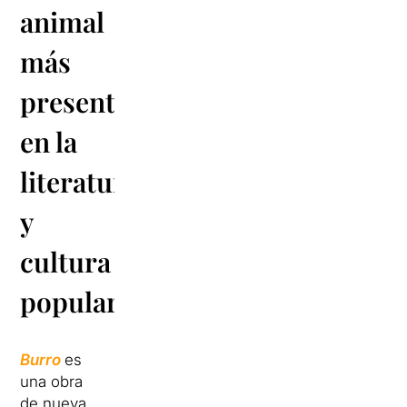
animal
más
presente
en la
literatura
y
cultura
populares
Burro
es
una obra
de nueva