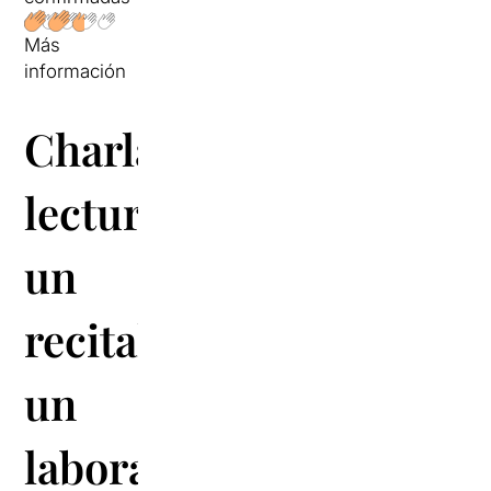
Más
información
Charlas,
lecturas,
un
recital,
un
laboratorio