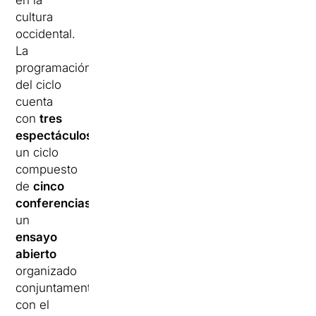
en la
cultura
occidental.
La
programación
del ciclo
cuenta
con
tres
espectáculos
,
un ciclo
compuesto
de
cinco
conferencias
,
un
ensayo
abierto
organizado
conjuntamente
con el