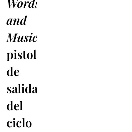
Words
and
Music
,
pistoletazo
de
salida
del
ciclo