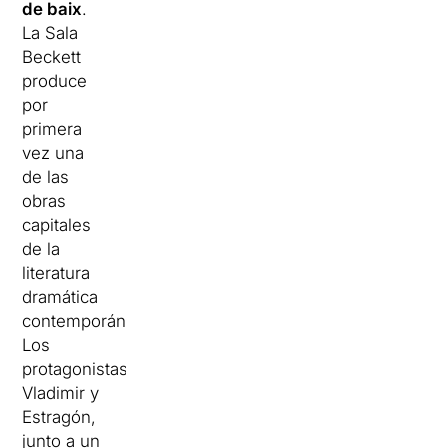
de baix
.
La Sala
Beckett
produce
por
primera
vez una
de las
obras
capitales
de la
literatura
dramática
contemporánea.
Los
protagonistas,
Vladimir y
Estragón,
junto a un