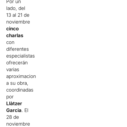
Por un
lado, del
13 al 21 de
noviembre
cinco
charlas
con
diferentes
especialistas
ofrecerán
varias
aproximaciones
a su obra,
coordinadas
por
Llàtzer
Garcia
. El
28 de
noviembre