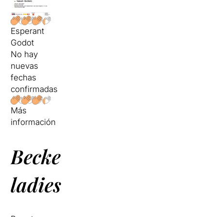
Esperant
Godot
No hay
nuevas
fechas
confirmadas
Más
información
Beckett’s
ladies