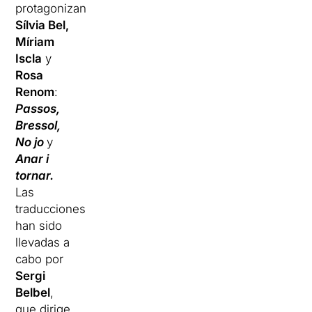
protagonizan
Sílvia Bel,
Míriam
Iscla
y
Rosa
Renom
:
Passos,
Bressol,
No jo
y
Anar i
tornar.
Las
traducciones
han sido
llevadas a
cabo por
Sergi
Belbel
,
que dirige