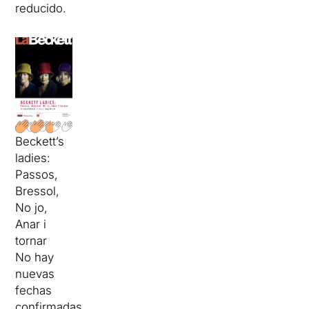
reducido.
Beckett’s
ladies:
Passos,
Bressol,
No jo,
Anar i
tornar
No hay
nuevas
fechas
confirmadas