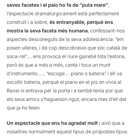
seves facetes i el paio ho fa de “puta mare”
;
l’espectacle dramatúrgicament està perfectament
construït i a sobre,
és entranyable, perquè ens
mostra la seva faceta més humana
, confessant-nos
aspectes desconeguts de la seva adolescència: “em
posen ulleres, i de cop descobreixo que sóc català de
soca-rel”…. ens provoca el riure gairebé tota l’estona,
però és que a més a més, canta i toca un munt
d’instruments…… “escoge…. piano o bateria” i ell va
escollir bateria, perquè el piano en el pis on vivia al
Raval ni entrava per la porta i a també tenia por que
els seus amics s’haguessin rigut, encara mes d’ell del
que ja ho feien.
Un espectacle que ens ha agradat molt
i això que a
nosaltres normalment aquest tipus de propostes tipus