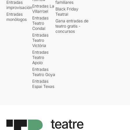
Entradas
familiares
Entradas La
improvisación
Black Friday
Villarroel
Entradas
Teatral
Entradas
monólogos
Gana entradas de
Teatro
teatro gratis -
Condal
concursos
Entradas
Teatro
Victòria
Entradas
Teatro
Apolo
Entradas
Teatro Goya
Entradas
Espai Texas