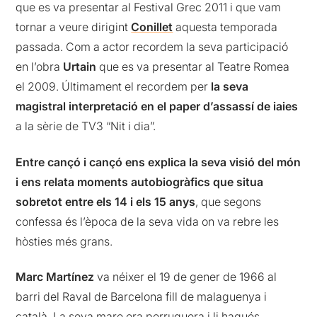
que es va presentar al Festival Grec 2011 i que vam
tornar a veure dirigint
Conillet
aquesta temporada
passada. Com a actor recordem la seva participació
en l’obra
Urtain
que es va presentar al Teatre Romea
el 2009. Últimament el recordem per
la seva
magistral interpretació en el paper d’assassí de iaies
a la sèrie de TV3 “Nit i dia”.
Entre cançó i cançó ens explica la seva visió del món
i ens relata moments autobiogràfics que situa
sobretot entre els 14 i els 15 anys
, que segons
confessa és l’època de la seva vida on va rebre les
hòsties més grans.
Marc Martínez
va néixer el 19 de gener de 1966 al
barri del Raval de Barcelona fill de malaguenya i
català. La seva mare era perruquera i li hagués