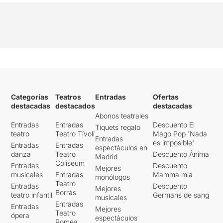
Categorías
Teatros
Entradas
Ofertas
destacadas
destacados
destacadas
Abonos teatrales
Entradas
Entradas
Descuento El
Tiquets regalo
teatro
Teatro Tívoli
Mago Pop 'Nada
Entradas
es imposible'
Entradas
Entradas
espectáculos en
danza
Teatro
Descuento Ànima
Madrid
Coliseum
Entradas
Descuento
Mejores
musicales
Entradas
Mamma mia
monólogos
Teatro
Entradas
Descuento
Mejores
Borrás
teatro infantil
Germans de sang
musicales
Entradas
Entradas
Mejores
Teatro
ópera
espectáculos
Romea