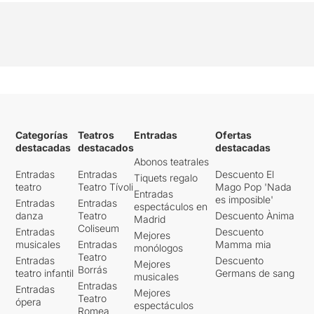
Categorías
Teatros
Entradas
Ofertas
destacadas
destacados
destacadas
Abonos teatrales
Entradas
Entradas
Descuento El
Tiquets regalo
teatro
Teatro Tívoli
Mago Pop 'Nada
Entradas
es imposible'
Entradas
Entradas
espectáculos en
danza
Teatro
Descuento Ànima
Madrid
Coliseum
Entradas
Descuento
Mejores
musicales
Entradas
Mamma mia
monólogos
Teatro
Entradas
Descuento
Mejores
Borrás
teatro infantil
Germans de sang
musicales
Entradas
Entradas
Mejores
Teatro
ópera
espectáculos
Romea