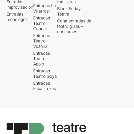
Entradas
familiares
Entradas La
improvisación
Black Friday
Villarroel
Entradas
Teatral
Entradas
monólogos
Gana entradas de
Teatro
teatro gratis -
Condal
concursos
Entradas
Teatro
Victòria
Entradas
Teatro
Apolo
Entradas
Teatro Goya
Entradas
Espai Texas