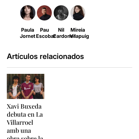
Paula
Pau
Nil
Mireia
Jornet
Escobar
Cardoner
Vilapuig
Artículos relacionados
Xavi Buxeda
debuta en La
Villarroel
amb una
obra sobre la