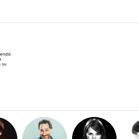
vendió
a
n su