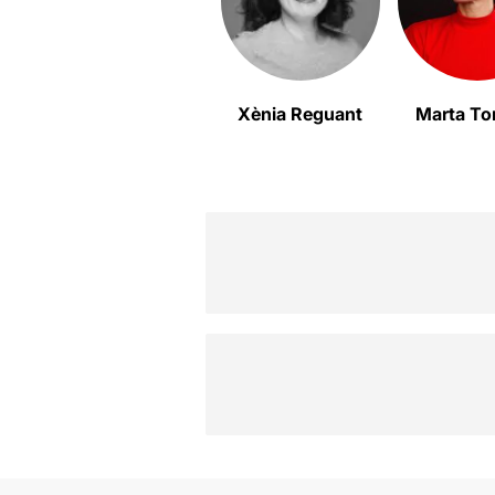
Xènia Reguant
Marta T