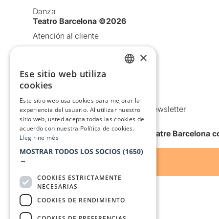
Danza
Teatro Barcelona ©2026
Atención al cliente
Aviso legal
×
Política de privacidad
Ese sitio web utiliza
CATALAN
Política de Cookies
cookies
SPANISH
Condiciones de uso
Este sitio web usa cookies para mejorar la
Comunicaciones comerciales y Newsletter
experiencia del usuario. Al utilizar nuestro
sitio web, usted acepta todas las cookies de
Anuncia’t
acuerdo con nuestra Política de cookies.
Quiero recibir la newsletter de Teatre Barcelona
Llegir-ne més
MOSTRAR TODOS LOS SOCIOS
(1650)
→
COOKIES ESTRICTAMENTE
NECESARIAS
COOKIES DE RENDIMIENTO
COOKIES DE PREFERENCIAS