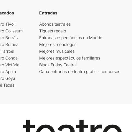
tacados
Entradas
ro Tívoli
Abonos teatrales
tro Coliseum
Tiquets regalo
ro Borrás
Entradas espectáculos en Madrid
tro Romea
Mejores monólogos
llarroel
Mejores musicales
tro Condal
Mejores espectáculos familiares
ro Victòria
Black Friday Teatral
ro Apolo
Gana entradas de teatro gratis - concursos
tro Goya
ai Texas