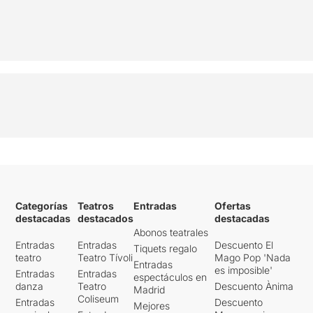
Categorías
Teatros
Entradas
Ofertas
destacadas
destacados
destacadas
Abonos teatrales
Entradas
Entradas
Descuento El
Tiquets regalo
teatro
Teatro Tívoli
Mago Pop 'Nada
Entradas
es imposible'
Entradas
Entradas
espectáculos en
danza
Teatro
Descuento Ànima
Madrid
Coliseum
Entradas
Descuento
Mejores