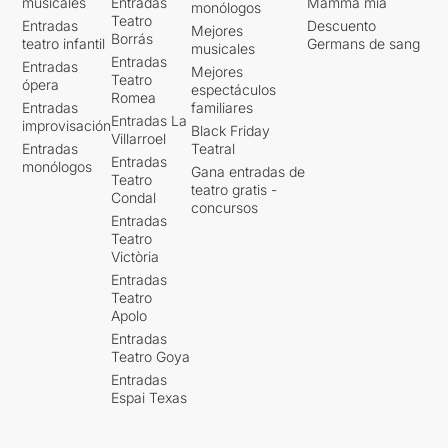
musicales
Entradas
Mamma mia
monólogos
Teatro
Entradas
Descuento
Mejores
Borrás
teatro infantil
Germans de sang
musicales
Entradas
Entradas
Mejores
Teatro
ópera
espectáculos
Romea
Entradas
familiares
Entradas La
improvisación
Black Friday
Villarroel
Entradas
Teatral
Entradas
monólogos
Gana entradas de
Teatro
teatro gratis -
Condal
concursos
Entradas
Teatro
Victòria
Entradas
Teatro
Apolo
Entradas
Teatro Goya
Entradas
Espai Texas