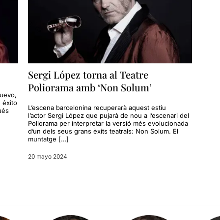
Sergi López torna al Teatre
Poliorama amb ‘Non Solum’
nuevo,
 éxito
L’escena barcelonina recuperarà aquest estiu
ués
l’actor Sergi López que pujarà de nou a l’escenari del
Poliorama per interpretar la versió més evolucionada
d’un dels seus grans èxits teatrals: Non Solum. El
muntatge […]
20 mayo 2024