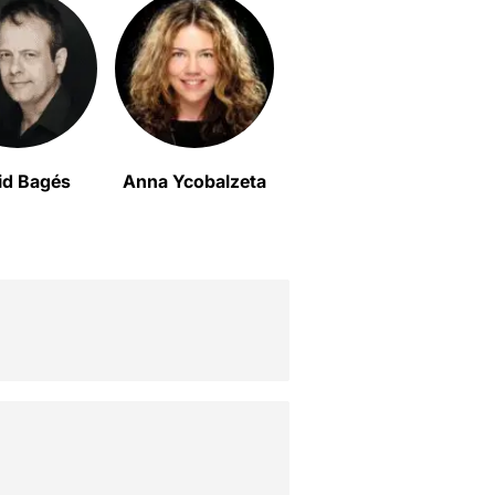
id Bagés
Anna Ycobalzeta
Arnau Comas
J