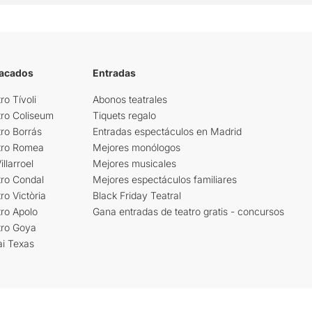
tacados
Entradas
ro Tívoli
Abonos teatrales
tro Coliseum
Tiquets regalo
ro Borrás
Entradas espectáculos en Madrid
tro Romea
Mejores monólogos
llarroel
Mejores musicales
tro Condal
Mejores espectáculos familiares
ro Victòria
Black Friday Teatral
ro Apolo
Gana entradas de teatro gratis - concursos
tro Goya
ai Texas