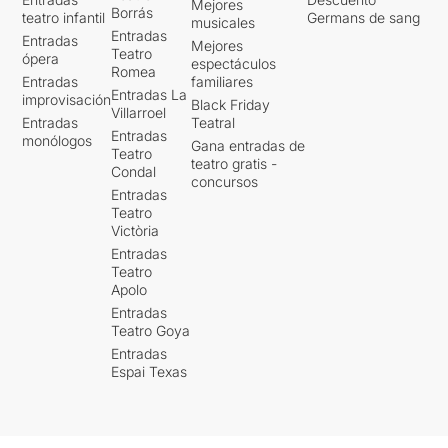
Mejores
Borrás
teatro infantil
Germans de sang
musicales
Entradas
Entradas
Mejores
Teatro
ópera
espectáculos
Romea
Entradas
familiares
Entradas La
improvisación
Black Friday
Villarroel
Entradas
Teatral
Entradas
monólogos
Gana entradas de
Teatro
teatro gratis -
Condal
concursos
Entradas
Teatro
Victòria
Entradas
Teatro
Apolo
Entradas
Teatro Goya
Entradas
Espai Texas