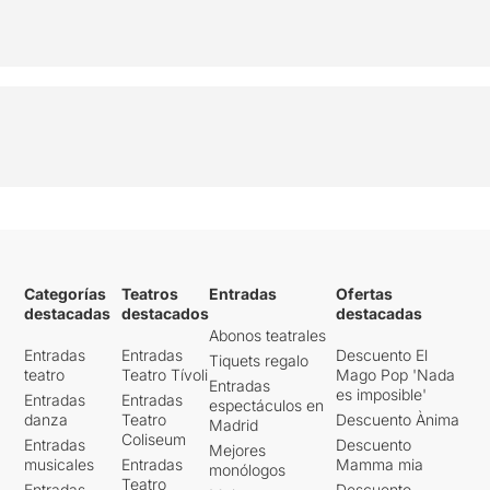
Categorías
Teatros
Entradas
Ofertas
destacadas
destacados
destacadas
Abonos teatrales
Entradas
Entradas
Descuento El
Tiquets regalo
teatro
Teatro Tívoli
Mago Pop 'Nada
Entradas
es imposible'
Entradas
Entradas
espectáculos en
danza
Teatro
Descuento Ànima
Madrid
Coliseum
Entradas
Descuento
Mejores
musicales
Entradas
Mamma mia
monólogos
Teatro
Entradas
Descuento