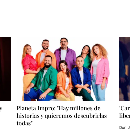
y
Planeta Impro: "Hay millones de
'Car
historias y quieremos descubrirlas
libe
todas"
Don J