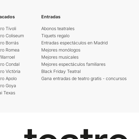
tacados
Entradas
ro Tívoli
Abonos teatrales
tro Coliseum
Tiquets regalo
ro Borrás
Entradas espectáculos en Madrid
tro Romea
Mejores monólogos
llarroel
Mejores musicales
tro Condal
Mejores espectáculos familiares
ro Victòria
Black Friday Teatral
ro Apolo
Gana entradas de teatro gratis - concursos
tro Goya
ai Texas