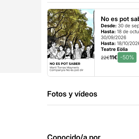
No es pot sa
Desde:
30 de sep
Hasta:
18 de oct
30/09/2026
Hasta:
18/10/202
Teatre Eòlia
-50%
11€
22€
Fotos y vídeos
Conocido/a por