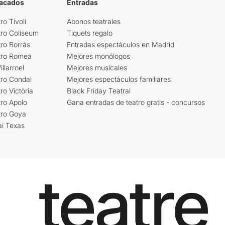
tacados
Entradas
ro Tívoli
Abonos teatrales
tro Coliseum
Tiquets regalo
ro Borrás
Entradas espectáculos en Madrid
tro Romea
Mejores monólogos
llarroel
Mejores musicales
tro Condal
Mejores espectáculos familiares
ro Victòria
Black Friday Teatral
ro Apolo
Gana entradas de teatro gratis - concursos
tro Goya
ai Texas