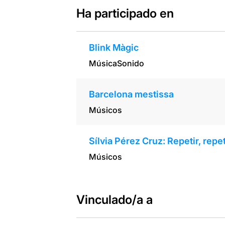
Ha participado en
Blink Màgic
Música
Sonido
Barcelona mestissa
Músicos
Sílvia Pérez Cruz: Repetir, repet
Músicos
Vinculado/a a