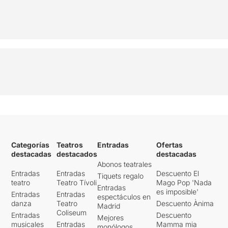
Categorías
Teatros
Entradas
Ofertas
destacadas
destacados
destacadas
Abonos teatrales
Entradas
Entradas
Descuento El
Tiquets regalo
teatro
Teatro Tívoli
Mago Pop 'Nada
Entradas
es imposible'
Entradas
Entradas
espectáculos en
danza
Teatro
Descuento Ànima
Madrid
Coliseum
Entradas
Descuento
Mejores
musicales
Entradas
Mamma mia
monólogos