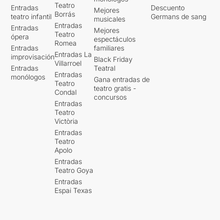
Teatro
Entradas
Descuento
Mejores
Borrás
teatro infantil
Germans de sang
musicales
Entradas
Entradas
Mejores
Teatro
ópera
espectáculos
Romea
Entradas
familiares
Entradas La
improvisación
Black Friday
Villarroel
Entradas
Teatral
Entradas
monólogos
Gana entradas de
Teatro
teatro gratis -
Condal
concursos
Entradas
Teatro
Victòria
Entradas
Teatro
Apolo
Entradas
Teatro Goya
Entradas
Espai Texas