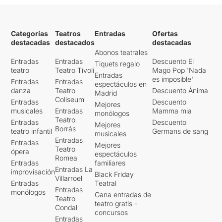
Categorías
Teatros
Entradas
Ofertas
destacadas
destacados
destacadas
Abonos teatrales
Entradas
Entradas
Descuento El
Tiquets regalo
teatro
Teatro Tívoli
Mago Pop 'Nada
Entradas
es imposible'
Entradas
Entradas
espectáculos en
danza
Teatro
Descuento Ànima
Madrid
Coliseum
Entradas
Descuento
Mejores
musicales
Entradas
Mamma mia
monólogos
Teatro
Entradas
Descuento
Mejores
Borrás
teatro infantil
Germans de sang
musicales
Entradas
Entradas
Mejores
Teatro
ópera
espectáculos
Romea
Entradas
familiares
Entradas La
improvisación
Black Friday
Villarroel
Entradas
Teatral
Entradas
monólogos
Gana entradas de
Teatro
teatro gratis -
Condal
concursos
Entradas