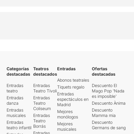
Categorías
Teatros
Entradas
Ofertas
destacadas
destacados
destacadas
Abonos teatrales
Entradas
Entradas
Descuento El
Tiquets regalo
teatro
Teatro Tívoli
Mago Pop 'Nada
Entradas
es imposible'
Entradas
Entradas
espectáculos en
danza
Teatro
Descuento Ànima
Madrid
Coliseum
Entradas
Descuento
Mejores
musicales
Entradas
Mamma mia
monólogos
Teatro
Entradas
Descuento
Mejores
Borrás
teatro infantil
Germans de sang
musicales
Entradas