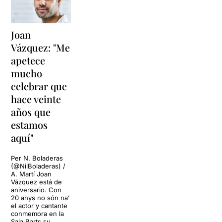
Joan
Vázquez: "Me
apetece
mucho
celebrar que
hace veinte
años que
estamos
aquí"
Per N. Boladeras
(@NilBoladeras) /
A. Martí Joan
Vázquez está de
aniversario. Con
20 anys no són na’
el actor y cantante
conmemora en la
Sala Barts su