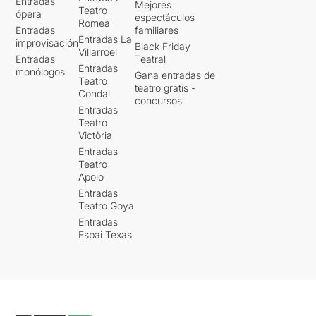
Entradas
Mejores
Teatro
ópera
espectáculos
Romea
Entradas
familiares
Entradas La
improvisación
Black Friday
Villarroel
Entradas
Teatral
Entradas
monólogos
Gana entradas de
Teatro
teatro gratis -
Condal
concursos
Entradas
Teatro
Victòria
Entradas
Teatro
Apolo
Entradas
Teatro Goya
Entradas
Espai Texas