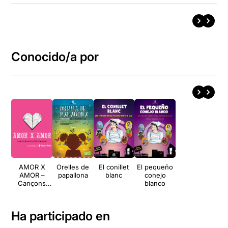
Conocido/a por
AMOR X
Orelles de
El conillet
El pequeño
AMOR –
papallona
blanc
conejo
Cançons
blanco
d'amor en
veus de
musicals
Ha participado en