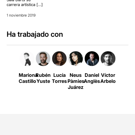
carrera artística […]
1 noviembre 2019
Ha trabajado con
Mariona
Rubén
Lucía
Neus
Daniel
Víctor
Víctor
Castillo
Yuste
Torres
Pàmies
Anglès
Arbelo
G.
Juárez
Casade