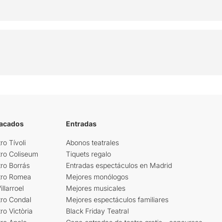
tacados
Entradas
ro Tívoli
Abonos teatrales
tro Coliseum
Tiquets regalo
ro Borrás
Entradas espectáculos en Madrid
tro Romea
Mejores monólogos
llarroel
Mejores musicales
tro Condal
Mejores espectáculos familiares
ro Victòria
Black Friday Teatral