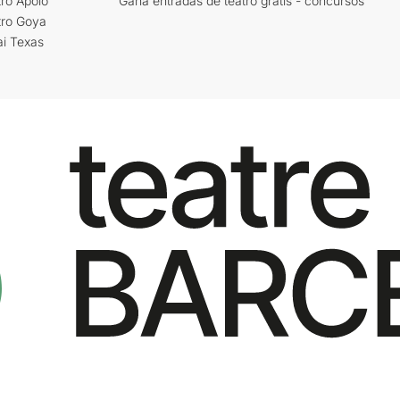
ro Apolo
Gana entradas de teatro gratis - concursos
tro Goya
ai Texas