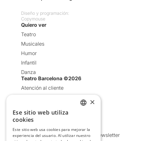
Diseño y programación:
Copymouse
Quiero ver
Teatro
Musicales
Humor
Infantil
Danza
Teatro Barcelona ©2026
Atención al cliente
Aviso legal
×
Política de privacidad
Ese sitio web utiliza
CATALAN
Política de Cookies
cookies
SPANISH
Condiciones de uso
Este sitio web usa cookies para mejorar la
Comunicaciones comerciales y Newsletter
experiencia del usuario. Al utilizar nuestro