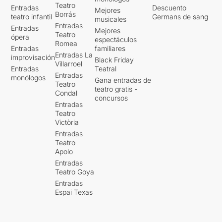
Teatro
Entradas
Descuento
Mejores
Borrás
teatro infantil
Germans de sang
musicales
Entradas
Entradas
Mejores
Teatro
ópera
espectáculos
Romea
Entradas
familiares
Entradas La
improvisación
Black Friday
Villarroel
Entradas
Teatral
Entradas
monólogos
Gana entradas de
Teatro
teatro gratis -
Condal
concursos
Entradas
Teatro
Victòria
Entradas
Teatro
Apolo
Entradas
Teatro Goya
Entradas
Espai Texas