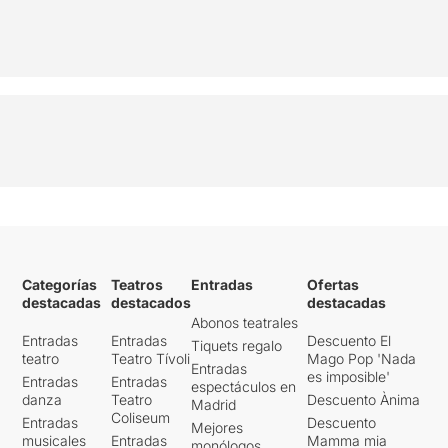
Categorías
Teatros
Entradas
Ofertas
destacadas
destacados
destacadas
Abonos teatrales
Entradas
Entradas
Descuento El
Tiquets regalo
teatro
Teatro Tívoli
Mago Pop 'Nada
Entradas
es imposible'
Entradas
Entradas
espectáculos en
danza
Teatro
Descuento Ànima
Madrid
Coliseum
Entradas
Descuento
Mejores
musicales
Entradas
Mamma mia
monólogos