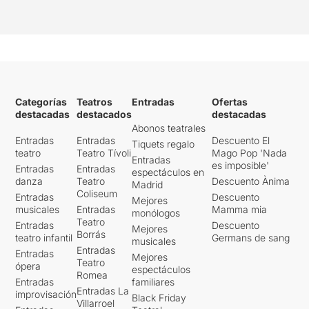
Categorías
Teatros
Entradas
Ofertas
destacadas
destacados
destacadas
Abonos teatrales
Entradas
Entradas
Descuento El
Tiquets regalo
teatro
Teatro Tívoli
Mago Pop 'Nada
Entradas
es imposible'
Entradas
Entradas
espectáculos en
danza
Teatro
Descuento Ànima
Madrid
Coliseum
Entradas
Descuento
Mejores
musicales
Entradas
Mamma mia
monólogos
Teatro
Entradas
Descuento
Mejores
Borrás
teatro infantil
Germans de sang
musicales
Entradas
Entradas
Mejores
Teatro
ópera
espectáculos
Romea
Entradas
familiares
Entradas La
improvisación
Black Friday
Villarroel