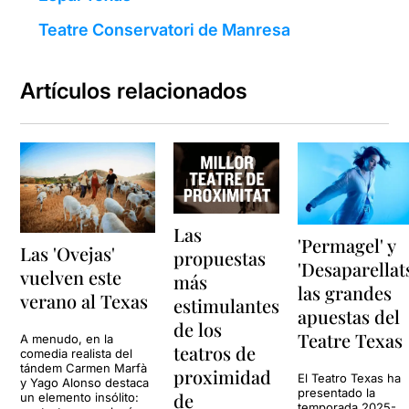
Teatre Conservatori de Manresa
Artículos relacionados
Las
'Permagel' y
Las 'Ovejas'
propuestas
'Desaparellats
vuelven este
más
las grandes
verano al Texas
estimulantes
apuestas del
de los
Teatre Texas
A menudo, en la
teatros de
comedia realista del
tándem Carmen Marfà
proximidad
El Teatro Texas ha
y Yago Alonso destaca
presentado la
de
un elemento insólito:
temporada 2025-