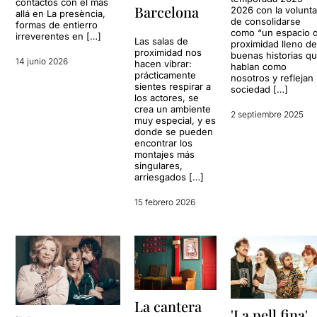
contactos con el más
Barcelona
2026 con la volunt
allá en La presència,
de consolidarse
formas de entierro
como “un espacio 
irreverentes en […]
Las salas de
proximidad lleno d
proximidad nos
buenas historias q
14 junio 2026
hacen vibrar:
hablan como
prácticamente
nosotros y reflejan 
sientes respirar a
sociedad […]
los actores, se
crea un ambiente
2 septiembre 2025
muy especial, y es
donde se pueden
encontrar los
montajes más
singulares,
arriesgados […]
15 febrero 2026
La cantera
'La pell fina',