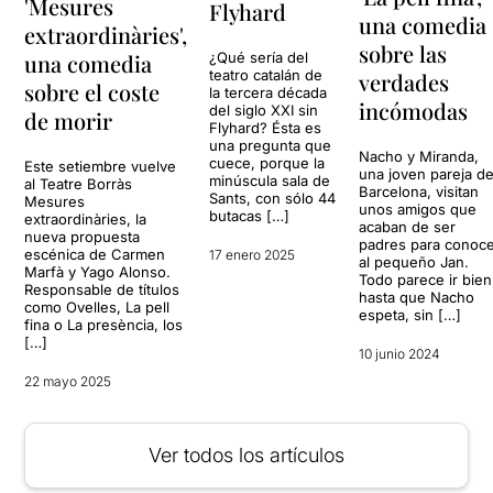
'Mesures
Flyhard
una comedia
extraordinàries',
sobre las
¿Qué sería del
una comedia
teatro catalán de
verdades
sobre el coste
la tercera década
incómodas
del siglo XXI sin
de morir
Flyhard? Ésta es
una pregunta que
Nacho y Miranda,
cuece, porque la
Este setiembre vuelve
una joven pareja d
minúscula sala de
al Teatre Borràs
Barcelona, visitan
Sants, con sólo 44
Mesures
unos amigos que
butacas […]
extraordinàries, la
acaban de ser
nueva propuesta
padres para conoc
escénica de Carmen
17 enero 2025
al pequeño Jan.
Marfà y Yago Alonso.
Todo parece ir bien
Responsable de títulos
hasta que Nacho
como Ovelles, La pell
espeta, sin […]
fina o La presència, los
[…]
10 junio 2024
22 mayo 2025
Ver todos los artículos