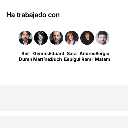
Ha trabajado con
Biel
Gemma
Eduard
Sara
Andreu
Sergio
Carmen
Duran
Martínez
Buch
Espígul
Rami
Matamala
Marfà