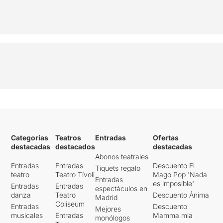
Categorías
Teatros
Entradas
Ofertas
destacadas
destacados
destacadas
Abonos teatrales
Entradas
Entradas
Descuento El
Tiquets regalo
teatro
Teatro Tívoli
Mago Pop 'Nada
Entradas
es imposible'
Entradas
Entradas
espectáculos en
danza
Teatro
Descuento Ànima
Madrid
Coliseum
Entradas
Descuento
Mejores
musicales
Entradas
Mamma mia
monólogos