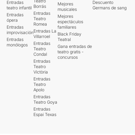
Teatro
Entradas
Descuento
Mejores
Borrás
teatro infantil
Germans de sang
musicales
Entradas
Entradas
Mejores
Teatro
ópera
espectáculos
Romea
Entradas
familiares
Entradas La
improvisación
Black Friday
Villarroel
Entradas
Teatral
Entradas
monólogos
Gana entradas de
Teatro
teatro gratis -
Condal
concursos
Entradas
Teatro
Victòria
Entradas
Teatro
Apolo
Entradas
Teatro Goya
Entradas
Espai Texas