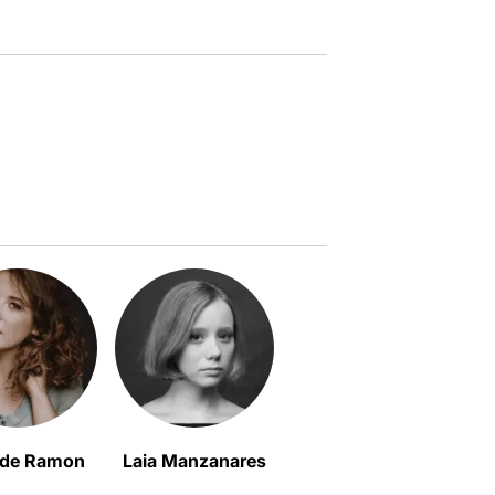
 de Ramon
Laia Manzanares
Judit Colomer
G