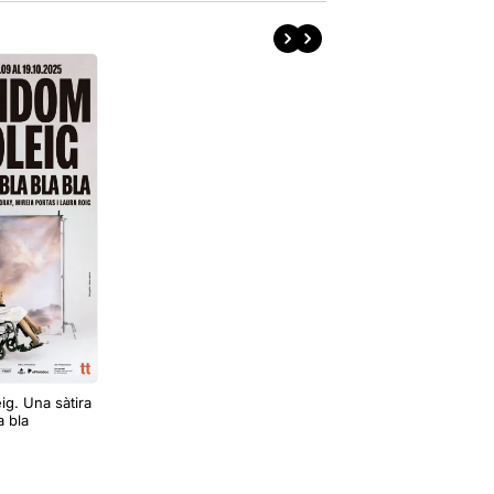
ig. Una sàtira
a bla