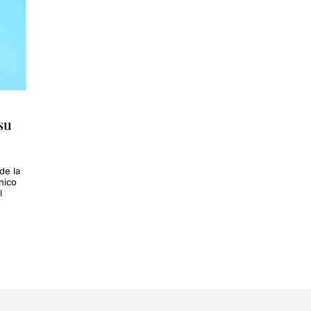
su
de la
nico
l