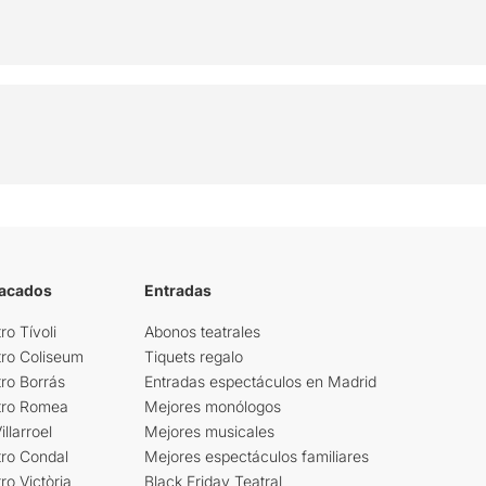
tacados
Entradas
ro Tívoli
Abonos teatrales
tro Coliseum
Tiquets regalo
ro Borrás
Entradas espectáculos en Madrid
tro Romea
Mejores monólogos
llarroel
Mejores musicales
tro Condal
Mejores espectáculos familiares
ro Victòria
Black Friday Teatral