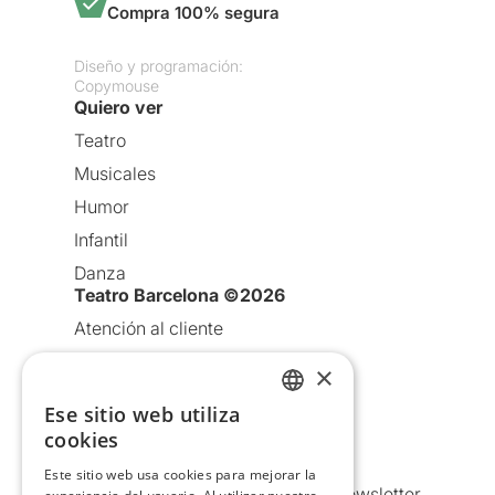
Compra 100% segura
Diseño y programación:
Copymouse
Quiero ver
Teatro
Musicales
Humor
Infantil
Danza
Teatro Barcelona ©2026
Atención al cliente
Aviso legal
×
Política de privacidad
Ese sitio web utiliza
CATALAN
Política de Cookies
cookies
SPANISH
Condiciones de uso
Este sitio web usa cookies para mejorar la
Comunicaciones comerciales y Newsletter