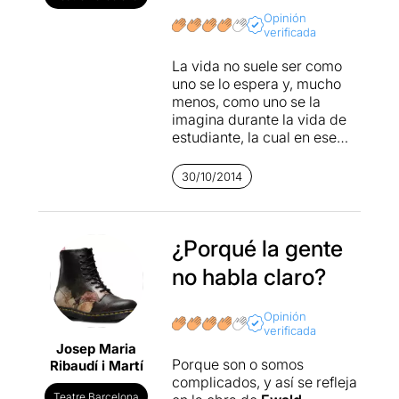
Opinión
verificada
La vida no suele ser como
uno se lo espera y, mucho
menos, como uno se la
imagina durante la vida de
estudiante, la cual en ese
momento parece haber
llegado a un clímax que
30/10/2014
perdurará para siempre. En
este sentido, los tres
personajes de la obra
evidencian un presente
¿Porqué la gente
mostrado de forma cruda
no habla claro?
que no les acaba de llenar y
un pasado en el que se
sienten atrapados y que
Opinión
verificada
parece no tener espacio
Josep Maria
dentro de su presente. De
Porque son o somos
Ribaudí i Martí
esta forma, una tempestad
complicados, y así se refleja
de sentimientos y
Teatre Barcelona