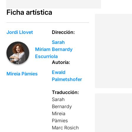
Ficha artística
Jordi Llovet
Dirección:
Sarah
Bernardy
Míriam
Escurriola
Autoría:
Ewald
Mireia Pàmies
Palmetshofer
Traducción:
Sarah
Bernardy
Mireia
Pàmies
Marc Rosich