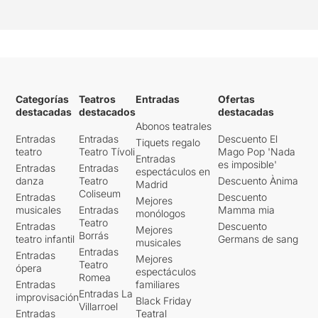
mucho más.
Categorías
Teatros
Entradas
Ofertas
destacadas
destacados
destacadas
Abonos teatrales
Entradas
Entradas
Descuento El
Tiquets regalo
teatro
Teatro Tívoli
Mago Pop 'Nada
Entradas
es imposible'
Entradas
Entradas
espectáculos en
danza
Teatro
Descuento Ànima
Madrid
Coliseum
Entradas
Descuento
Mejores
musicales
Entradas
Mamma mia
monólogos
Teatro
Entradas
Descuento
Mejores
Borrás
teatro infantil
Germans de sang
musicales
Entradas
Entradas
Mejores
Teatro
ópera
espectáculos
Romea
Entradas
familiares
Entradas La
improvisación
Black Friday
Villarroel
Entradas
Teatral