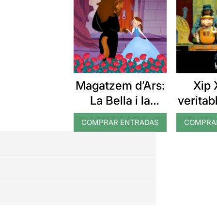
Magatzem d’Ars:
Xip 
La Bella i la
veritab
Bèstia
del
COMPRAR ENTRADAS
COMPRA
por