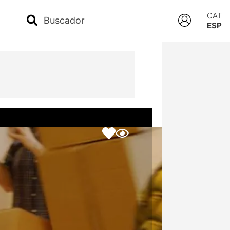
CAT
ESP