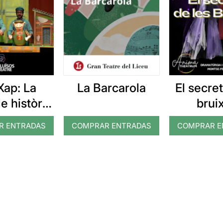
Xap: La
La Barcarola
El secret
le història
brui
s tres
R ENTRADAS
COMPRAR ENTRADAS
COMPRAR E
quets