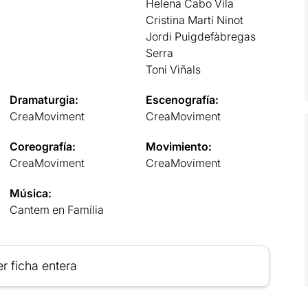
Helena Cabo Vila
Cristina Martí Ninot
Jordi Puigdefàbregas
Serra
Toni Viñals
Dramaturgia:
Escenografía:
CreaMoviment
CreaMoviment
Coreografía:
Movimiento:
CreaMoviment
CreaMoviment
Música:
Cantem en Família
r ficha entera