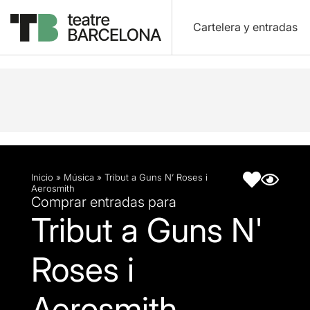
Cartelera y entradas
Descripción
Ficha artística
Inicio
»
Música
»
Tribut a Guns N’ Roses i
Aerosmith
Comprar entradas para
Tribut a Guns N'
Roses i
Aerosmith