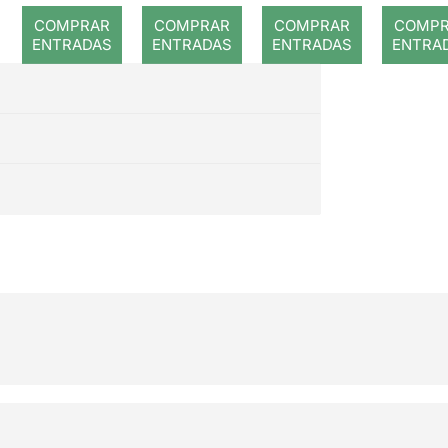
romput
Gray
Conc
COMPRAR
COMPRAR
COMPRAR
COMP
de
ENTRADAS
ENTRADAS
ENTRADAS
ENTRA
camb
III