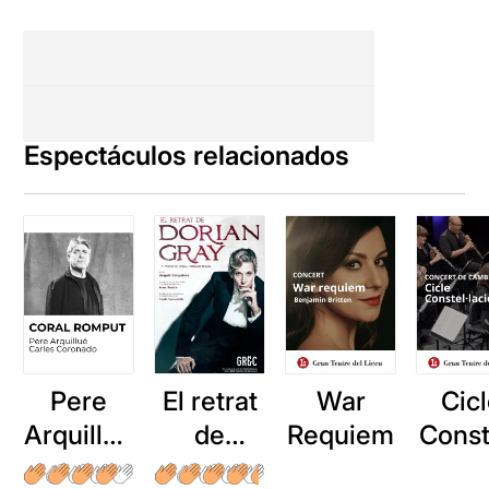
Espectáculos relacionados
Pere
El retrat
War
Cic
Arquillué
de
Requiem
Const
: Coral
Dorian
acio