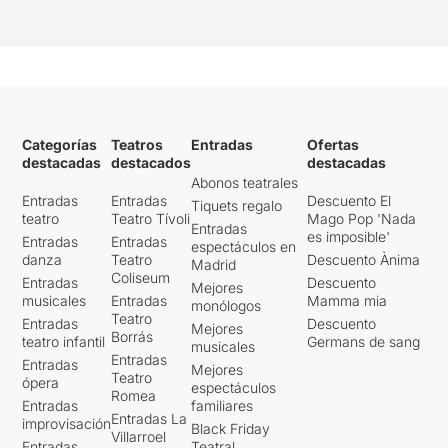
Categorías
Teatros
Entradas
Ofertas
destacadas
destacados
destacadas
Abonos teatrales
Entradas
Entradas
Descuento El
Tiquets regalo
teatro
Teatro Tívoli
Mago Pop 'Nada
Entradas
es imposible'
Entradas
Entradas
espectáculos en
danza
Teatro
Descuento Ànima
Madrid
Coliseum
Entradas
Descuento
Mejores
musicales
Entradas
Mamma mia
monólogos
Teatro
Entradas
Descuento
Mejores
Borrás
teatro infantil
Germans de sang
musicales
Entradas
Entradas
Mejores
Teatro
ópera
espectáculos
Romea
Entradas
familiares
Entradas La
improvisación
Black Friday
Villarroel
Entradas
Teatral