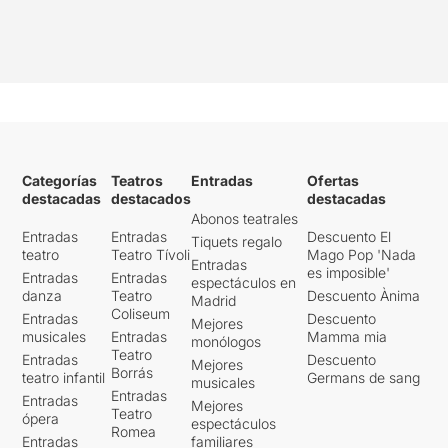
Categorías
Teatros
Entradas
Ofertas
destacadas
destacados
destacadas
Abonos teatrales
Entradas
Entradas
Descuento El
Tiquets regalo
teatro
Teatro Tívoli
Mago Pop 'Nada
Entradas
es imposible'
Entradas
Entradas
espectáculos en
danza
Teatro
Descuento Ànima
Madrid
Coliseum
Entradas
Descuento
Mejores
musicales
Entradas
Mamma mia
monólogos
Teatro
Entradas
Descuento
Mejores
Borrás
teatro infantil
Germans de sang
musicales
Entradas
Entradas
Mejores
Teatro
ópera
espectáculos
Romea
Entradas
familiares