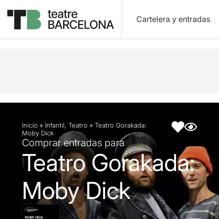
Cartelera y entradas
Descripción
Ficha artística
Inicio
»
Infantil
,
Teatro
»
Teatro Gorakada:
Moby Dick
Comprar entradas para
Teatro Gorakada:
Moby Dick