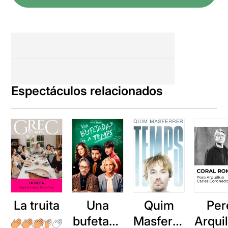
Espectáculos relacionados
La truita
Una
Quim
Per
bufetada
Masferre
Arqui