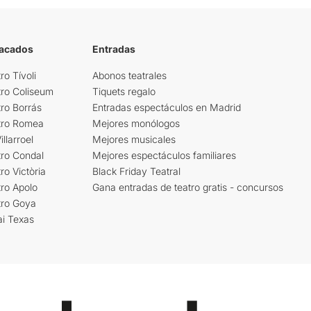
tacados
Entradas
ro Tívoli
Abonos teatrales
tro Coliseum
Tiquets regalo
ro Borrás
Entradas espectáculos en Madrid
tro Romea
Mejores monólogos
llarroel
Mejores musicales
tro Condal
Mejores espectáculos familiares
ro Victòria
Black Friday Teatral
ro Apolo
Gana entradas de teatro gratis - concursos
tro Goya
ai Texas