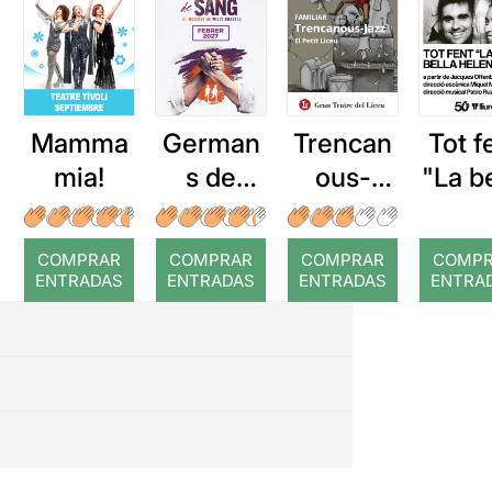
Mamma
German
Trencan
Tot f
mia!
s de
ous-
"La b
sang
Jazz
Hele
COMPRAR
COMPRAR
COMPRAR
COMP
ENTRADAS
ENTRADAS
ENTRADAS
ENTRA