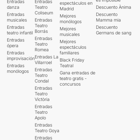
Entradas
Entradas
espectáculos en
danza
Teatro
Descuento Ànima
Madrid
Coliseum
Entradas
Descuento
Mejores
musicales
Entradas
Mamma mia
monólogos
Teatro
Entradas
Descuento
Mejores
Borrás
teatro infantil
Germans de sang
musicales
Entradas
Entradas
Mejores
Teatro
ópera
espectáculos
Romea
Entradas
familiares
Entradas La
improvisación
Black Friday
Villarroel
Entradas
Teatral
Entradas
monólogos
Gana entradas de
Teatro
teatro gratis -
Condal
concursos
Entradas
Teatro
Victòria
Entradas
Teatro
Apolo
Entradas
Teatro Goya
Entradas