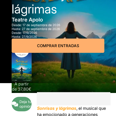
lágrimas
Teatre Apolo
Desde:
17 de septiembre de 2026
Hasta:
27 de septiembre de 2026
Desde:
17/9/2026
Hasta:
27/9/2026
COMPRAR ENTRADAS
A partir
de
37,80€
Deja tu
opinión
Sonrisas y lágrimas
, el musical
que
ha emocionado a generaciones