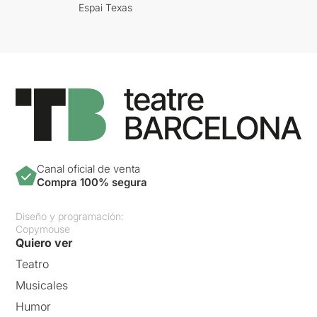
Espai Texas
Canal oficial de venta
Compra 100% segura
Diseño y programación:
Copymouse
Quiero ver
Teatro
Musicales
Humor