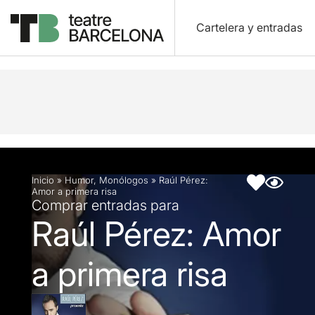
Cartelera y entradas
Descripción
Ficha artística
Inicio
»
Humor
,
Monólogos
»
Raúl Pérez:
Amor a primera risa
Comprar entradas para
Raúl Pérez: Amor
a primera risa