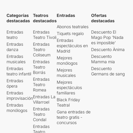
Categorías
Teatros
Entradas
Ofertas
destacadas
destacados
destacadas
Abonos teatrales
Entradas
Entradas
Descuento El
Tiquets regalo
teatro
Teatro Tívoli
Mago Pop 'Nada
Entradas
es imposible'
Entradas
Entradas
espectáculos en
danza
Teatro
Descuento Ànima
Madrid
Coliseum
Entradas
Descuento
Mejores
musicales
Entradas
Mamma mia
monólogos
Teatro
Entradas
Descuento
Mejores
Borrás
teatro infantil
Germans de sang
musicales
Entradas
Entradas
Mejores
Teatro
ópera
espectáculos
Romea
Entradas
familiares
Entradas La
improvisación
Black Friday
Villarroel
Entradas
Teatral
Entradas
monólogos
Gana entradas de
Teatro
teatro gratis -
Condal
concursos
Entradas
Teatro