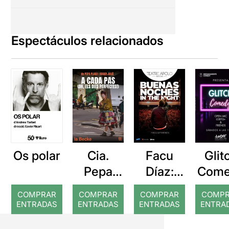
Espectáculos relacionados
Os polar
Cia.
Facu
Glit
Pepa
Díaz:
Come
Plana: A
Buenas
COMPRAR
COMPRAR
COMPRAR
COMP
cada pas
noches
ENTRADAS
ENTRADAS
ENTRADAS
ENTRA
in the